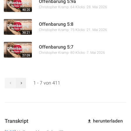
Offenbarung 5:9a
Christopher Kramp
64 Klicks
28. Mai 2026
40:20
Offenbarung 5:8
Christopher Kramp
75 Klicks
21. Mai 2026
30:21
Offenbarung 5:7
Christopher Kramp
80 Klicks
7. Mai 2026
27:09
1 - 7 von 411
Transkript
herunterladen