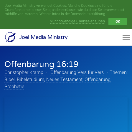
Joel Media Ministry verwendet Cookies. Manche Cookies sind für die
Menü
Grundfunktionen dieser Seite, andere erfassen wie du diese Seite verwendest
mithilfe von Matomo. Weitere Infos in der
Datenschutzerklärung
.
Nur notwendige Cookies erlauben
OK
Videoarchiv
Joel Media Ministry
Aufnahmen
Offenbarung 16:19
Serien
Christopher Kramp
·
Offenbarung Vers für Vers
·
Themen:
Sprecher
Bibel
,
Bibelstudium
,
Neues Testament
,
Offenbarung
,
Prophetie
Themen
Startseite