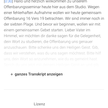
[
0:30
] Hallo und herzlich willkommen zu unserem
Offenbarungsseminar heute hier aus dem Studio. Wegen
einer fehlerhaften Aufnahme wollen wir heute gemeinsam
Offenbarung 16 Vers 19 betrachten. Wir sind immer noch in
der siebten Plage. Und bevor wir beginnen, wollen wir mit
einem gemeinsamen Gebet starten. Lieber Vater im
Himmel, wir möchten dir danke sagen für die Gelegenheit,
dein Wort zu studieren, die Offenbarung uns genauer
anzuschauen. Bitte schenke uns den Heiligen Geist. Gib,
dass wir verstehen, was du uns sagen möchtest. Bitte hilf
uns, dein Wort so anzunehmen, wie du es gemeint hast.
Sprich du uns jetzt mit deinem Heiligen Geist an und gib,
dass wir dein Wort ganz fest in unser Inneres aufnehmen.
ganzes Transkript anzeigen
Im Namen Jesu, Amen.
[
1:35
] Offenbarung 16 und dort Vers 19. Wir haben das
letzte Mal das große Erdbeben betrachtet und gesprochen,
dass es ein buchstäbliches Erdbeben sein wird, wenn die
Lizenz
Stimme Gottes erschallt in der siebten Plage, um sein Volk