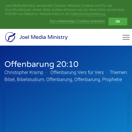
Joel Media Ministry verwendet Cookies. Manche Cookies sind für die
Menü
Grundfunktionen dieser Seite, andere erfassen wie du diese Seite verwendest
mithilfe von Matomo. Weitere Infos in der
Datenschutzerklärung
.
Nur notwendige Cookies erlauben
OK
Videoarchiv
Joel Media Ministry
Aufnahmen
Offenbarung 20:10
Serien
Christopher Kramp
·
Offenbarung Vers für Vers
·
Themen:
Sprecher
Bibel
,
Bibelstudium
,
Offenbarung
,
Offenbarung
,
Prophetie
Themen
Startseite