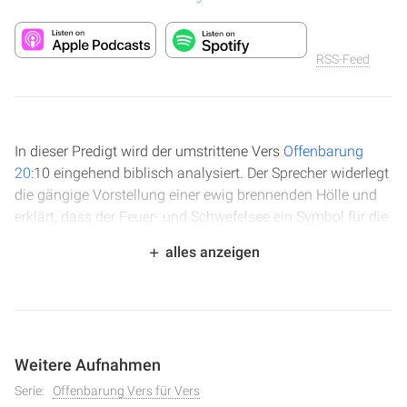
RSS-Feed
In dieser Predigt wird der umstrittene Vers
Offenbarung
20
:10 eingehend biblisch analysiert. Der Sprecher widerlegt
die gängige Vorstellung einer ewig brennenden Hölle und
erklärt, dass der Feuer- und Schwefelsee ein Symbol für die
endgültige Vernichtung und den zweiten Tod darstellt.
alles anzeigen
Anhand zahlreicher Bibelstellen wird gezeigt, dass die
Gottlosen nicht ewig gequält werden, sondern vernichtet
werden, ähnlich wie Sodom und Gomorra oder die Assyrer.
Die Predigt beleuchtet auch die symbolische Bedeutung
des Feuers und Schwefels als Gericht Gottes und die
Weitere Aufnahmen
Analogie zur Reinigung der Erde durch Wasser und Feuer.
Serie:
Offenbarung Vers für Vers