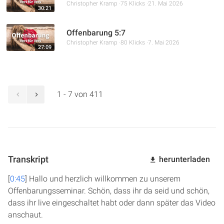
Christopher Kramp
75 Klicks
21. Mai 2026
30:21
Offenbarung 5:7
Christopher Kramp
80 Klicks
7. Mai 2026
27:09
1 - 7 von 411
Transkript
herunterladen
[
0:45
] Hallo und herzlich willkommen zu unserem
Offenbarungsseminar. Schön, dass ihr da seid und schön,
dass ihr live eingeschaltet habt oder dann später das Video
anschaut.