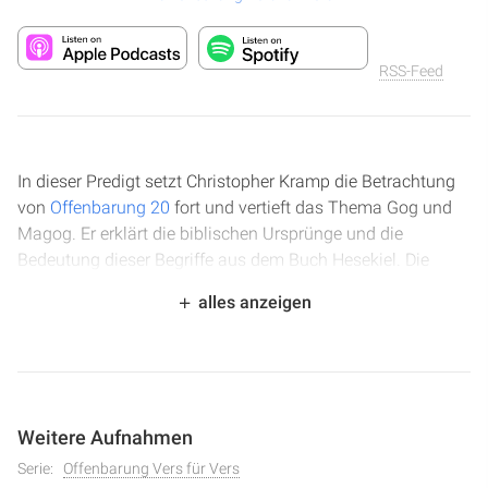
RSS-Feed
In dieser Predigt setzt Christopher Kramp die Betrachtung
von
Offenbarung 20
fort und vertieft das Thema Gog und
Magog. Er erklärt die biblischen Ursprünge und die
Bedeutung dieser Begriffe aus dem Buch Hesekiel. Die
Ausführungen beleuchten die prophetischen Visionen einer
alles anzeigen
Endzeitschlacht, die Rolle verschiedener Völker und die
göttliche Intervention. Dabei wird betont, wie diese
Ereignisse den Charakter Gottes offenbaren und seine
Souveränität unterstreichen.
Weitere Aufnahmen
In dieser Predigt wird die prophetische Vision von Gog und
Magog aus Hesekiel 38 und 39 vertieft. Christopher Kramp
Serie:
Offenbarung Vers für Vers