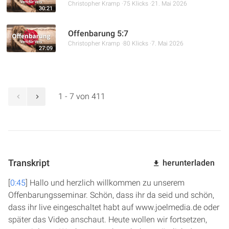
Christopher Kramp
75 Klicks
21. Mai 2026
30:21
Offenbarung 5:7
Christopher Kramp
80 Klicks
7. Mai 2026
27:09
1 - 7 von 411
Transkript
herunterladen
[
0:45
] Hallo und herzlich willkommen zu unserem
Offenbarungsseminar. Schön, dass ihr da seid und schön,
dass ihr live eingeschaltet habt auf www.joelmedia.de oder
später das Video anschaut. Heute wollen wir fortsetzen,