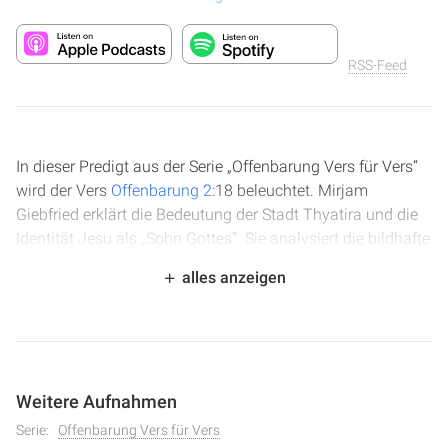
RSS-Feed
In dieser Predigt aus der Serie „Offenbarung Vers für Vers“
wird der Vers
Offenbarung 2
:18 beleuchtet. Mirjam
Giebfried erklärt die Bedeutung der Stadt Thyatira und die
Identität Jesu als „Sohn Gottes“. Sie analysiert die bildhafte
Beschreibung Jesu mit Augen wie Feuerflammen und
alles anzeigen
Füßen wie glühendes Erz und verbindet diese mit
biblischen Texten aus
Offenbarung 1
und
Daniel 7
. Die
Ausführungen betonen die Göttlichkeit und Menschlichkeit
Jesu sowie die Bedeutung seiner Werke als Beweis seiner
göttlichen Natur.
Weitere Aufnahmen
Serie:
Offenbarung Vers für Vers