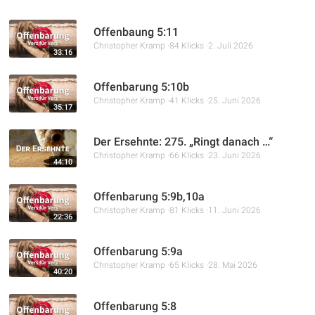
Offenbaung 5:11
Christopher Kramp
84 Klicks
2. Juli 2026
33:16
Offenbarung 5:10b
Christopher Kramp
41 Klicks
25. Juni 2026
35:17
Der Ersehnte: 275. „Ringt danach …“
Christopher Kramp
66 Klicks
23. Juni 2026
44:10
Offenbarung 5:9b,10a
Christopher Kramp
81 Klicks
11. Juni 2026
22:36
Offenbarung 5:9a
Christopher Kramp
65 Klicks
28. Mai 2026
40:20
Offenbarung 5:8