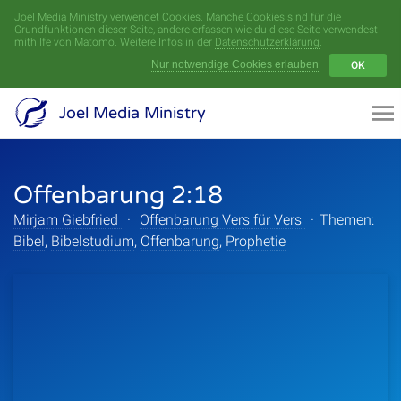
Joel Media Ministry verwendet Cookies. Manche Cookies sind für die
Menü
Grundfunktionen dieser Seite, andere erfassen wie du diese Seite verwendest
mithilfe von Matomo. Weitere Infos in der
Datenschutzerklärung
.
Nur notwendige Cookies erlauben
OK
Videoarchiv
Joel Media Ministry
Aufnahmen
Offenbarung 2:18
Serien
Mirjam Giebfried
·
Offenbarung Vers für Vers
·
Themen:
Sprecher
Bibel
,
Bibelstudium
,
Offenbarung
,
Prophetie
Themen
Startseite