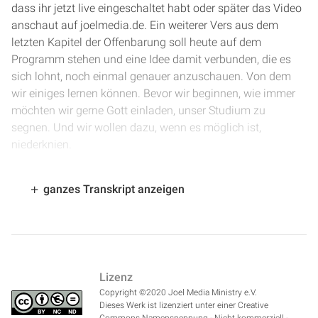
dass ihr jetzt live eingeschaltet habt oder später das Video
anschaut auf joelmedia.de. Ein weiterer Vers aus dem
letzten Kapitel der Offenbarung soll heute auf dem
Programm stehen und eine Idee damit verbunden, die es
sich lohnt, noch einmal genauer anzuschauen. Von dem
wir einiges lernen können. Bevor wir beginnen, wie immer
möchten wir gerne Gott einladen, unser Studium zu
segnen. Und wir wollen dazu, wenn es möglich ist,
niederknien.
[
1:34
] Lieber Vater im Himmel, hier sind wir so dankbar,
ganzes Transkript anzeigen
dass wir dein Wort haben und dass du uns immer wieder
und immer wieder durch dein Wort ermutigst und stärkst,
dass wir draußen leben können. Herr, du hast dein Wort
gegeben, damit wir es verstehen. Und wir bitten dich von
ganzem Herzen, dass du auch jetzt so sprichst, dass wir
Lizenz
deine Botschaft verstehen, dass wir dich besser
Copyright ©2020 Joel Media Ministry e.V.
kennenlernen und dass wir begreifen, dass dieser Vers uns
Dieses Werk ist lizenziert unter einer Creative
persönlich zu sagen hat, im Hinblick auf die baldige