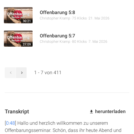
Offenbarung 5:8
Christopher Kramp
75 Klicks
21. Mai 2026
30:21
Offenbarung 5:7
Christopher Kramp
80 Klicks
7. Mai 2026
27:09
1 - 7 von 411
Transkript
herunterladen
[
0:48
] Hallo und herzlich willkommen zu unserem
Offenbarungsseminar. Schön, dass ihr heute Abend und