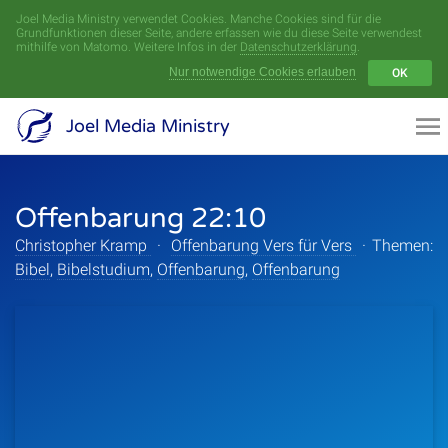
Joel Media Ministry verwendet Cookies. Manche Cookies sind für die
Menü
Grundfunktionen dieser Seite, andere erfassen wie du diese Seite verwendest
mithilfe von Matomo. Weitere Infos in der
Datenschutzerklärung
.
Nur notwendige Cookies erlauben
OK
Videoarchiv
Joel Media Ministry
Aufnahmen
Offenbarung 22:10
Serien
Christopher Kramp
·
Offenbarung Vers für Vers
·
Themen:
Sprecher
Bibel
,
Bibelstudium
,
Offenbarung
,
Offenbarung
Themen
Startseite