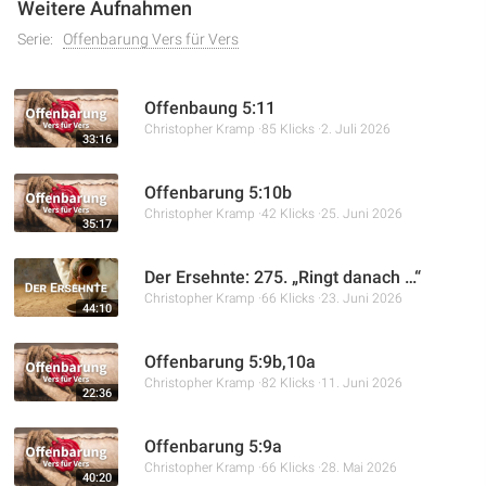
Weitere Aufnahmen
Serie:
Offenbarung Vers für Vers
Offenbaung 5:11
Christopher Kramp
85 Klicks
2. Juli 2026
33:16
Offenbarung 5:10b
Christopher Kramp
42 Klicks
25. Juni 2026
35:17
Der Ersehnte: 275. „Ringt danach …“
Christopher Kramp
66 Klicks
23. Juni 2026
44:10
Offenbarung 5:9b,10a
Christopher Kramp
82 Klicks
11. Juni 2026
22:36
Offenbarung 5:9a
Christopher Kramp
66 Klicks
28. Mai 2026
40:20