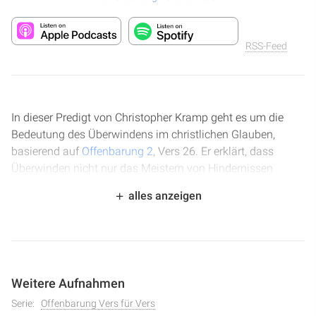
RSS-Feed
In dieser Predigt von Christopher Kramp geht es um die
Bedeutung des Überwindens im christlichen Glauben,
basierend auf
Offenbarung 2
, Vers 26. Er erklärt, dass
Überwinden nicht nur das Meistern von Hindernissen
bedeutet, sondern einen aktiven Kampf, in dem der Stärkere
alles anzeigen
siegt. Dabei wird beleuchtet, wie Jesus die Welt besiegt hat
und wie Gläubige durch seine Kraft ebenfalls siegen
können. Die Predigt betont, dass es einen Kampf gibt, aber
dass Jesus bereits gewonnen hat und wir durch ihn die
Kraft haben, das Böse zu überwinden.
Weitere Aufnahmen
Serie:
Offenbarung Vers für Vers