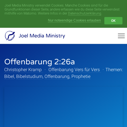
Joel Media Ministry verwendet Cookies. Manche Cookies sind für die
Menü
Grundfunktionen dieser Seite, andere erfassen wie du diese Seite verwendest
mithilfe von Matomo. Weitere Infos in der
Datenschutzerklärung
.
Nur notwendige Cookies erlauben
OK
Videoarchiv
Joel Media Ministry
Aufnahmen
Offenbarung 2:26a
Serien
Christopher Kramp
·
Offenbarung Vers für Vers
·
Themen:
Sprecher
Bibel
,
Bibelstudium
,
Offenbarung
,
Prophetie
Themen
Startseite