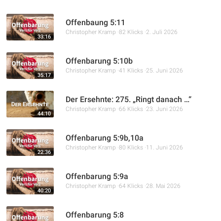
Offenbaung 5:11
Christopher Kramp
82 Klicks
2. Juli 2026
33:16
Offenbarung 5:10b
Christopher Kramp
41 Klicks
25. Juni 2026
35:17
Der Ersehnte: 275. „Ringt danach …“
Christopher Kramp
66 Klicks
23. Juni 2026
44:10
Offenbarung 5:9b,10a
Christopher Kramp
80 Klicks
11. Juni 2026
22:36
Offenbarung 5:9a
Christopher Kramp
64 Klicks
28. Mai 2026
40:20
Offenbarung 5:8