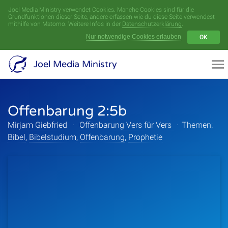
Joel Media Ministry verwendet Cookies. Manche Cookies sind für die
Menü
Grundfunktionen dieser Seite, andere erfassen wie du diese Seite verwendest
mithilfe von Matomo. Weitere Infos in der
Datenschutzerklärung
.
Nur notwendige Cookies erlauben
OK
Videoarchiv
Joel Media Ministry
Aufnahmen
Offenbarung 2:5b
Serien
Mirjam Giebfried
·
Offenbarung Vers für Vers
·
Themen:
Sprecher
Bibel
,
Bibelstudium
,
Offenbarung
,
Prophetie
Themen
Startseite