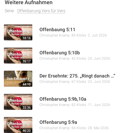
Weitere Aufnahmen
Serie:
Offenbarung Vers für Vers
Offenbaung 5:11
Christopher Kramp
85 Klicks
2. Juli 2026
33:16
Offenbarung 5:10b
Christopher Kramp
42 Klicks
25. Juni 2026
35:17
Der Ersehnte: 275. „Ringt danach …“
Christopher Kramp
67 Klicks
23. Juni 2026
44:10
Offenbarung 5:9b,10a
Christopher Kramp
82 Klicks
11. Juni 2026
22:36
Offenbarung 5:9a
Christopher Kramp
66 Klicks
28. Mai 2026
40:20