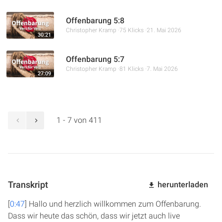
Offenbarung 5:8
Christopher Kramp
75 Klicks
21. Mai 2026
30:21
Offenbarung 5:7
Christopher Kramp
81 Klicks
7. Mai 2026
27:09
1 - 7 von 411
Transkript
herunterladen
[
0:47
] Hallo und herzlich willkommen zum Offenbarung.
Dass wir heute das schön, dass wir jetzt auch live