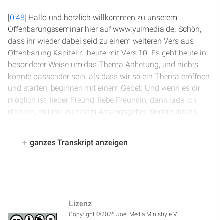
[
0:48
] Hallo und herzlich willkommen zu unserem
Offenbarungsseminar hier auf www.yulmedia.de. Schön,
dass ihr wieder dabei seid zu einem weiteren Vers aus
Offenbarung Kapitel 4, heute mit Vers 10. Es geht heute in
besonderer Weise um das Thema Anbetung, und nichts
könnte passender sein, als dass wir so ein Thema eröffnen
und starten, beginnen mit einem Gebet. Und wenn es dir
möglich ist, lieber Freund, liebe Freundin, dann lade ich
dich ein, mit mir zu einem Anfangsgebet niederzuknien.
[
1:31
] Lieber Vater im Himmel, wir möchten dir danke
ganzes Transkript anzeigen
sagen, dass du auch in diesem neuen Jahr immer noch
derselbe bist, deine Liebe und Güte und Gnade uns jeden
Tag umfangen. Herr, wir möchten dir danke sagen, dass wir
in deinem Wort die Worte des Lebens finden und dass du
auch jetzt durch deinen Heiligen Geist zu uns sprechen
Lizenz
möchtest. Wir möchten uns zu deinen Füßen setzen,
Copyright ©2026 Joel Media Ministry e.V.
zuhören, was du uns sagen möchtest, und ich bitte dich,