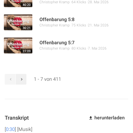
Christopher Kramp
64 Klicks
28. Mai 2026
40:20
Offenbarung 5:8
Christopher Kramp
75 Klicks
21. Mai 2026
30:21
Offenbarung 5:7
Christopher Kramp
80 Klicks
7. Mai 2026
27:09
1 - 7 von 411
Transkript
herunterladen
[
0:30
] [Musik]