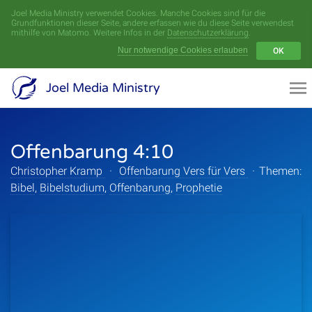
Joel Media Ministry verwendet Cookies. Manche Cookies sind für die
Menü
Grundfunktionen dieser Seite, andere erfassen wie du diese Seite verwendest
mithilfe von Matomo. Weitere Infos in der
Datenschutzerklärung
.
Nur notwendige Cookies erlauben
OK
Videoarchiv
Joel Media Ministry
Aufnahmen
Offenbarung 4:10
Serien
Christopher Kramp
·
Offenbarung Vers für Vers
·
Themen:
Sprecher
Bibel
,
Bibelstudium
,
Offenbarung
,
Prophetie
Themen
Startseite