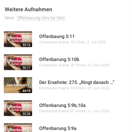
Weitere Aufnahmen
Serie:
Offenbarung Vers für Vers
Offenbaung 5:11
Christopher Kramp
82 Klicks
2. Juli 2026
33:16
Offenbarung 5:10b
Christopher Kramp
41 Klicks
25. Juni 2026
35:17
Der Ersehnte: 275. „Ringt danach …“
Christopher Kramp
66 Klicks
23. Juni 2026
44:10
Offenbarung 5:9b,10a
Christopher Kramp
81 Klicks
11. Juni 2026
22:36
Offenbarung 5:9a