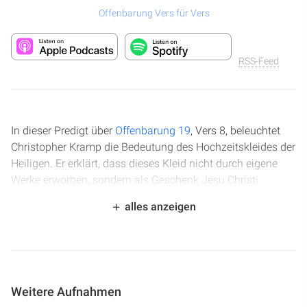
Offenbarung Vers für Vers
RSS-Feed
In dieser Predigt über
Offenbarung 19
, Vers 8, beleuchtet
Christopher Kramp die Bedeutung des Hochzeitskleides der
Heiligen. Er erklärt, dass dieses Kleid nicht durch eigene
Werke erworben, sondern als Geschenk Jesu Christi
empfangen wird. Das Video thematisiert, wie dieses Kleid
alles anzeigen
der Gerechtigkeit und des Heils uns bedeckt und wie wir es
durch Glauben und Kooperation mit Gottes Geist anziehen
können, um ein Leben zu führen, das Jesus widerspiegelt.
In dieser Predigt über Offenbarung 19, Vers 8, beleuchtet
Weitere Aufnahmen
Christopher Kramp die Bedeutung des Hochzeitskleides der