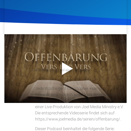
Artikel
Podcasts
Studienzentrum
19. September 2018
723
Klicks
Download
Über Uns
Podcast
Diese Aufnahme ist teil eines Podcasts
Kontakt
Offenbarung Vers für Vers
Jede Woche geht Christopher Kramp
Spenden
mikroskopisch durch einen Vers des Buches der
Offenbarung aus der Bibel. Dies sind Aufnahmen
einer Live-Produktion von Joel Media Ministry e.V.
Die entsprechende Videoserie findet sich auf
https://www.joelmedia.de/serien/offenbarung/.
Dieser Podcast beinhaltet die folgende Serie: