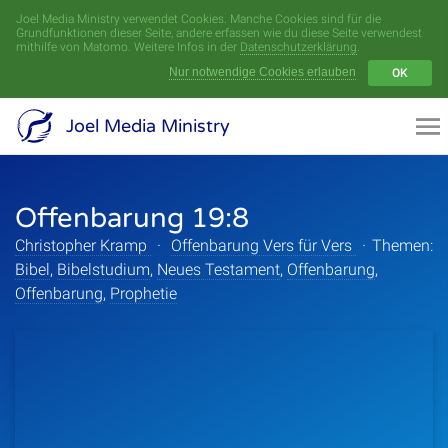
Joel Media Ministry verwendet Cookies. Manche Cookies sind für die
Menü
Grundfunktionen dieser Seite, andere erfassen wie du diese Seite verwendest
mithilfe von Matomo. Weitere Infos in der
Datenschutzerklärung
.
Nur notwendige Cookies erlauben
OK
Videoarchiv
Joel Media Ministry
Aufnahmen
Offenbarung 19:8
Serien
Christopher Kramp
·
Offenbarung Vers für Vers
·
Themen:
Sprecher
Bibel
,
Bibelstudium
,
Neues Testament
,
Offenbarung
,
Offenbarung
,
Prophetie
Themen
Startseite