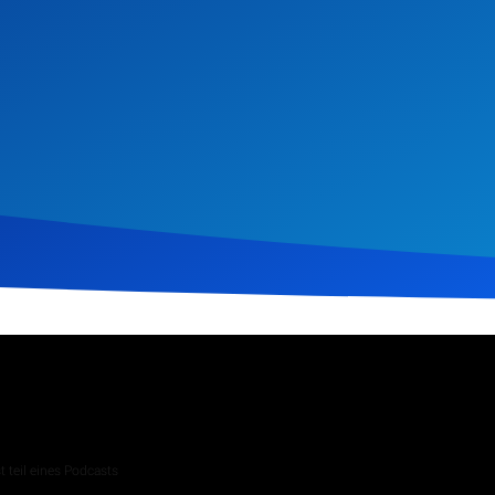
2026
82
Klicks
Download
 teil eines Podcasts