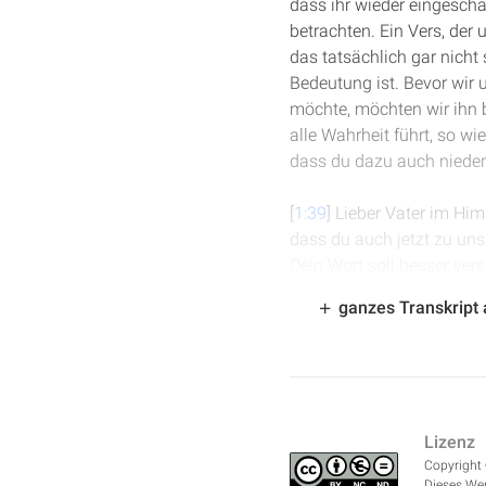
dass ihr wieder eingescha
betrachten. Ein Vers, der
das tatsächlich gar nicht 
Bedeutung ist. Bevor wir
möchte, möchten wir ihn bi
alle Wahrheit führt, so wi
dass du dazu auch nieder
[
1:39
] Lieber Vater im Hi
dass du auch jetzt zu uns
Dein Wort soll besser ve
uns sagen möchtest und mö
ganzes Transkript
wirkst, dass das Licht d
bitten, dass du jetzt uns 
im Namen Jesu. Amen.
[
2:22
] Offenbarung Kapite
Lizenz
und Monaten ausführlich s
Copyright 
in der rechten Hand Gotte
Dieses Wer