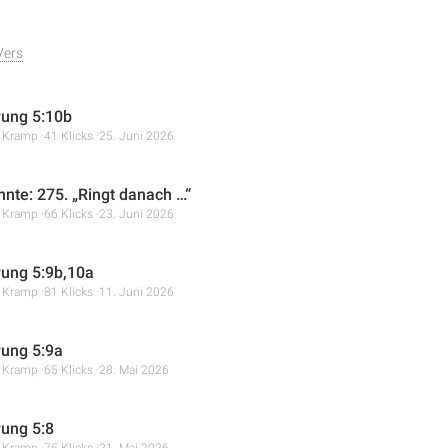
Vers
ung 5:10b
r Kramp
41 Klicks
25. Juni 2026
hnte: 275. „Ringt danach …“
r Kramp
66 Klicks
23. Juni 2026
ung 5:9b,10a
r Kramp
81 Klicks
11. Juni 2026
ung 5:9a
r Kramp
65 Klicks
28. Mai 2026
ung 5:8
r Kramp
75 Klicks
21. Mai 2026