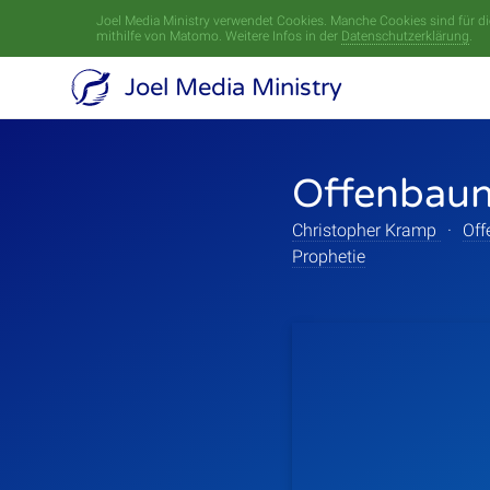
Joel Media Ministry verwendet Cookies. Manche Cookies sind für die
mithilfe von Matomo. Weitere Infos in der
Datenschutzerklärung
.
Joel Media Ministry
Offenbaun
Christopher Kramp
·
Off
Prophetie