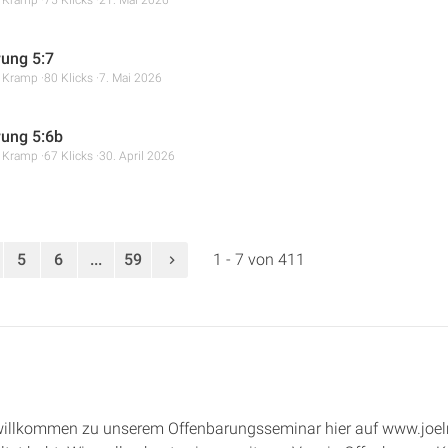
ung 5:7
r Kramp
80 Klicks
7. Mai 2026
ung 5:6b
r Kramp
67 Klicks
30. April 2026
5
6
...
59
1 - 7 von 411
 willkommen zu unserem Offenbarungsseminar hier auf www.joelm