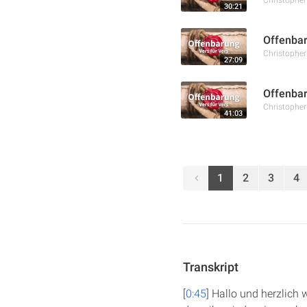
30:21
Offenbar
Christophe
27:09
Offenbar
Christophe
41:03
1
2
3
4
Transkript
[
0:45
] Hallo und herzlich