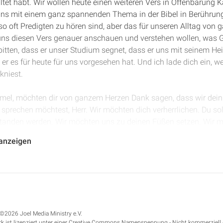
ltet habt. Wir wollen heute einen weiteren Vers in Offenbarung
 uns mit einem ganz spannenden Thema in der Bibel in Berührung
so oft Predigten zu hören sind, aber das für unseren Alltag von 
 uns diesen Vers genauer anschauen und verstehen wollen, was 
tten, dass er unser Studium segnet, dass er uns mit seinem Heili
e er es für heute für uns vorgesehen hat. Und ich lade dich ein, we
kniest.
mmel, möchten dir von ganzem Herzen Dank sagen, dass wir dei
 sprechen möchtest, Herr. Wir möchten dich verherrlichen. Du so
rstanden werden. Wir möchten uns zu deinen Füßen setzen. Wir m
chten unser Herz an dein Herz hängen. Ich bitten, dass du in u
 anzeigen
einer Herrlichkeit auch andere Menschen sehen können in unsere
Verständnis schenkst für diesen Vers und was er praktisch für uns
l 5 Vers 11. Johannes ist ja im himmlischen Gottesdienst, die wi
tudiert haben. Und wir haben gesehen, wie er dort das Buch vers
©2026 Joel Media Ministry e.V.
s auf dem Thron, der auf dem Thron sitzt, gesehen hat und wie J
k ist lizenziert unter einer Creative Commons Namensnennung - Nicht kommerziell 