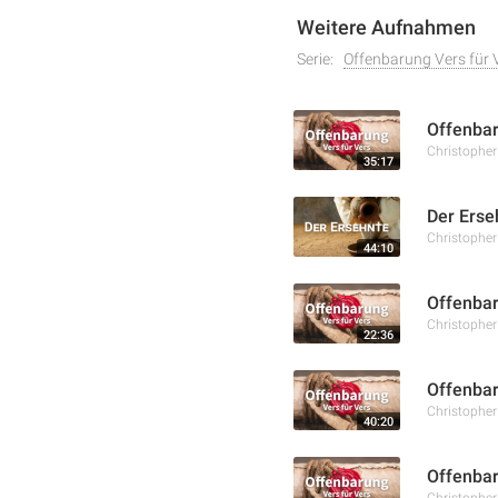
Weitere Aufnahmen
Serie:
Offenbarung Vers für 
Offenbar
Christophe
35:17
Der Erse
Christophe
44:10
Offenbar
Christophe
22:36
Offenbar
Christophe
40:20
Offenbar
Christophe