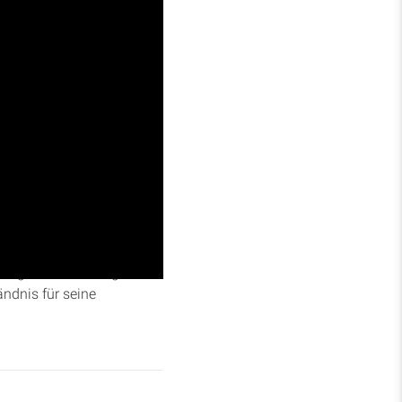
ng 5
, Vers 11 ein.
kungen auf dein tägliches
ändnis für seine