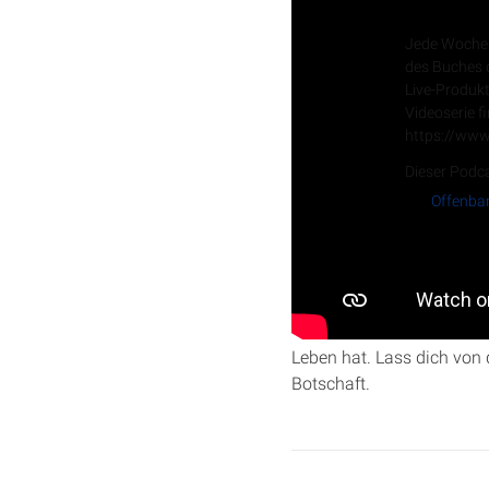
Offenbaru
Jede Woche 
des Buches d
Live-Produkt
Videoserie f
https://www
Dieser Podca
Offenbar
In dieser Folge von „Offe
Entdecke ein oft übersehe
Leben hat. Lass dich von d
Botschaft.