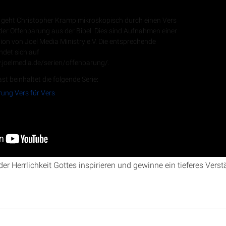
ng Vers für Vers
geht Christopher Kramp mikroskopisch durch einen Vers
er Offenbarung aus der Bibel. Dies sind Aufnahmen einer
ion von Joel Media Ministry e.V. Die entsprechende
indet sich auf
RSS-Feed
.joelmedia.de/serien/offenbarung/.
st beinhaltet die folgende Serie:
ung Vers für Vers
nbarung Vers für Vers“ taucht Christopher Kramp tief in
Offenbaru
nes, aber entscheidendes biblisches Thema, das direkte Auswir
er Herrlichkeit Gottes inspirieren und gewinne ein tieferes Verst