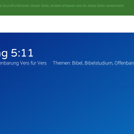
 Grundfunktionen dieser Seite, andere erfassen wie du diese Seite verwendest
g 5:11
enbarung Vers für Vers
·
Themen:
Bibel
,
Bibelstudium
,
Offenbar