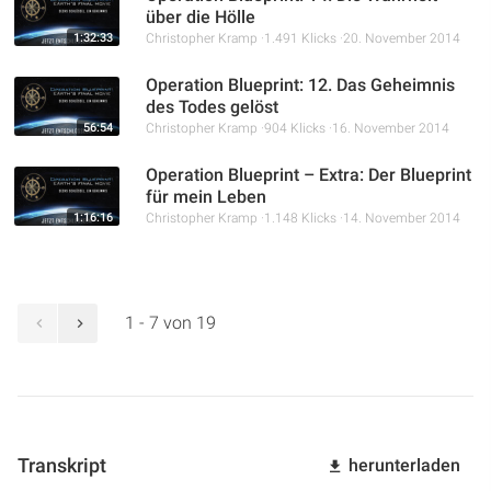
über die Hölle
1:32:33
Christopher Kramp
1.491 Klicks
20. November 2014
Operation Blueprint: 12. Das Geheimnis
des Todes gelöst
56:54
Christopher Kramp
904 Klicks
16. November 2014
Operation Blueprint – Extra: Der Blueprint
für mein Leben
1:16:16
Christopher Kramp
1.148 Klicks
14. November 2014
1 - 7 von 19
Transkript
herunterladen