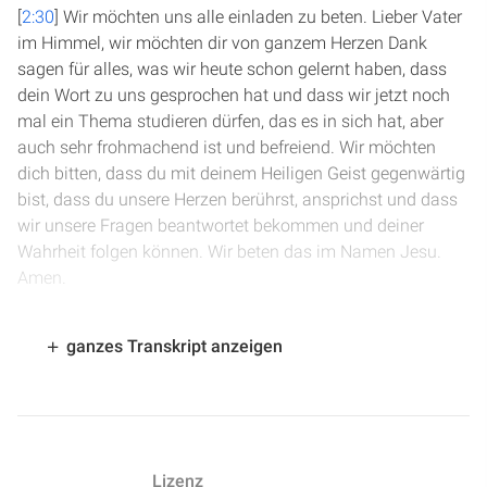
[
2:30
] Wir möchten uns alle einladen zu beten. Lieber Vater
im Himmel, wir möchten dir von ganzem Herzen Dank
sagen für alles, was wir heute schon gelernt haben, dass
dein Wort zu uns gesprochen hat und dass wir jetzt noch
mal ein Thema studieren dürfen, das es in sich hat, aber
auch sehr frohmachend ist und befreiend. Wir möchten
dich bitten, dass du mit deinem Heiligen Geist gegenwärtig
bist, dass du unsere Herzen berührst, ansprichst und dass
wir unsere Fragen beantwortet bekommen und deiner
Wahrheit folgen können. Wir beten das im Namen Jesu.
Amen.
[
3:12
] Die Tür zu einem neuen Leben. Jetzt haben Sie die
ganzes Transkript anzeigen
Gelegenheit, das Wort Gottes mal in seiner Originalsprache
zu lesen. Also wie immer, viele Menschen stolpern
irgendwann in der Wahrheit und die meisten springen auf,
klopfen sich ab und machen so weiter, als wäre nichts
passiert. Auch bei dem Thema, das wir jetzt sprechen
Lizenz
wollen. Sie dürfen darauf gespannt sein. Wir wollen uns die