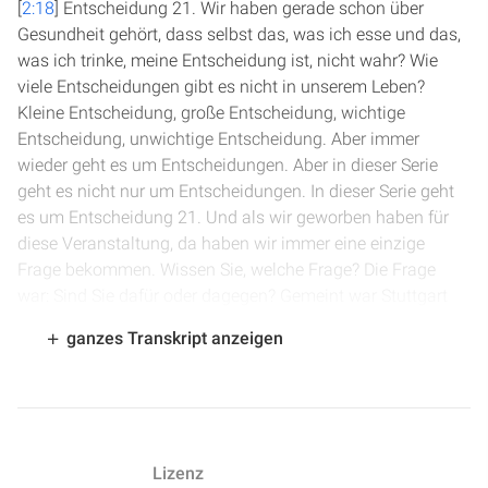
[
2:18
] Entscheidung 21. Wir haben gerade schon über
Gesundheit gehört, dass selbst das, was ich esse und das,
was ich trinke, meine Entscheidung ist, nicht wahr? Wie
viele Entscheidungen gibt es nicht in unserem Leben?
Kleine Entscheidung, große Entscheidung, wichtige
Entscheidung, unwichtige Entscheidung. Aber immer
wieder geht es um Entscheidungen. Aber in dieser Serie
geht es nicht nur um Entscheidungen. In dieser Serie geht
es um Entscheidung 21. Und als wir geworben haben für
diese Veranstaltung, da haben wir immer eine einzige
Frage bekommen. Wissen Sie, welche Frage? Die Frage
war: Sind Sie dafür oder dagegen? Gemeint war Stuttgart
21. Sind Sie für Stuttgart 21 oder sind Sie gegen Stuttgart
ganzes Transkript anzeigen
21? Nein, wir sind für Entscheidung 21. Aber natürlich
haben wir Stuttgart 21, wo wir hier schon live aus Stuttgart
senden. Und alle, die hier vor Ort sind, wissen natürlich
ganz genau, was ich meine. Aber vielleicht haben auch Sie
live am Internet, wenn Sie uns aus Deutschland oder
Lizenz
Österreich oder Schweiz zuschauen, mitbekommen, dass