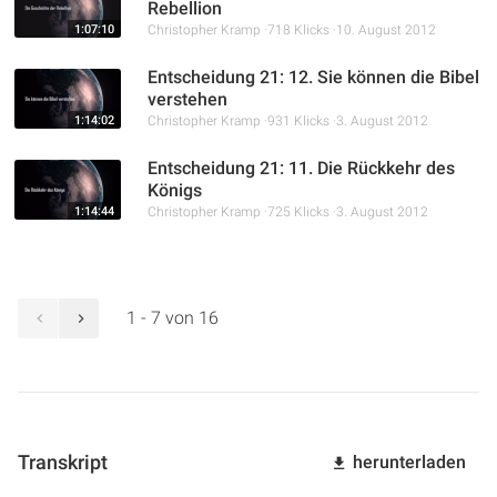
Rebellion
1:07:10
Christopher Kramp
718 Klicks
10. August 2012
Entscheidung 21: 12. Sie können die Bibel
verstehen
1:14:02
Christopher Kramp
931 Klicks
3. August 2012
Entscheidung 21: 11. Die Rückkehr des
Königs
1:14:44
Christopher Kramp
725 Klicks
3. August 2012
1 - 7 von 16
Transkript
herunterladen