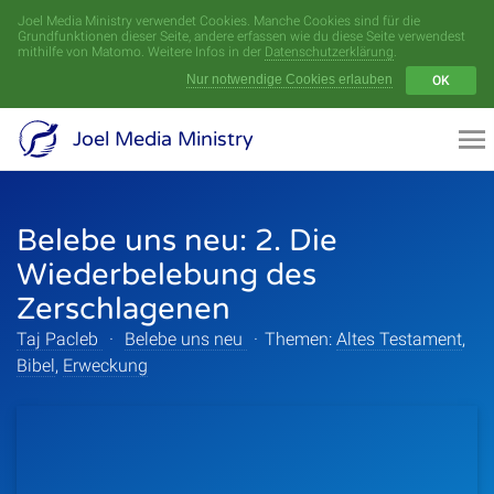
Joel Media Ministry verwendet Cookies. Manche Cookies sind für die
Menü
Grundfunktionen dieser Seite, andere erfassen wie du diese Seite verwendest
mithilfe von Matomo. Weitere Infos in der
Datenschutzerklärung
.
Nur notwendige Cookies erlauben
OK
Videoarchiv
Joel Media Ministry
Aufnahmen
Belebe uns neu: 2. Die
Serien
Wiederbelebung des
Sprecher
Zerschlagenen
Taj Pacleb
·
Belebe uns neu
·
Themen:
Themen
Altes Testament
,
Bibel
,
Erweckung
Startseite