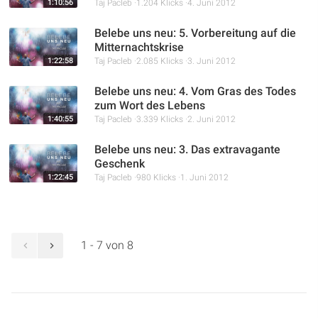
1:10:56
Taj Pacleb
1.204 Klicks
4. Juni 2012
Belebe uns neu: 5. Vorbereitung auf die
Mitternachtskrise
1:22:58
Taj Pacleb
2.085 Klicks
3. Juni 2012
Belebe uns neu: 4. Vom Gras des Todes
zum Wort des Lebens
1:40:55
Taj Pacleb
3.339 Klicks
2. Juni 2012
Belebe uns neu: 3. Das extravagante
Geschenk
1:22:45
Taj Pacleb
980 Klicks
1. Juni 2012
1 - 7 von 8