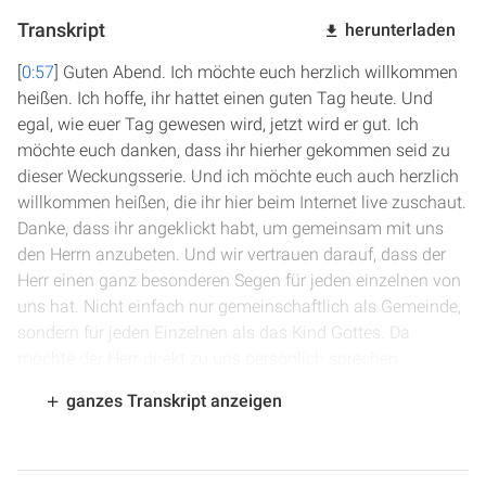
Transkript
herunterladen
[
0:57
] Guten Abend. Ich möchte euch herzlich willkommen
heißen. Ich hoffe, ihr hattet einen guten Tag heute. Und
egal, wie euer Tag gewesen wird, jetzt wird er gut. Ich
möchte euch danken, dass ihr hierher gekommen seid zu
dieser Weckungsserie. Und ich möchte euch auch herzlich
willkommen heißen, die ihr hier beim Internet live zuschaut.
Danke, dass ihr angeklickt habt, um gemeinsam mit uns
den Herrn anzubeten. Und wir vertrauen darauf, dass der
Herr einen ganz besonderen Segen für jeden einzelnen von
uns hat. Nicht einfach nur gemeinschaftlich als Gemeinde,
sondern für jeden Einzelnen als das Kind Gottes. Da
möchte der Herr direkt zu uns persönlich sprechen.
ganzes Transkript anzeigen
[
2:02
] Und das Thema für diese besondere
Erweckungsserie, belebe uns neu, belebe uns neu. Und
dieser Titel kommt aus einem Gebet, das man in den