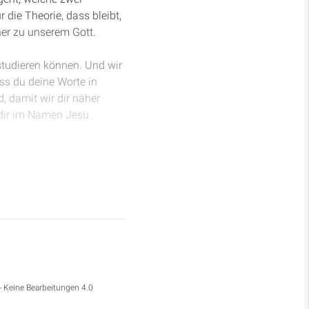
 die Theorie, dass bleibt,
er zu unserem Gott.
studieren können. Und wir
ss du deine Worte in
, damit wir dir näher
 dir im Namen Jesu.
hrscheinlich ein Wort
estellt. Aber egal, wo
alles ist voll von diesem
s Virus verbreitet und
auch nicht viel über das
n Leben hin. Und wir
it uns bewirken sollte.
- Keine Bearbeitungen 4.0
0, Vers 4, 6 und 7. In