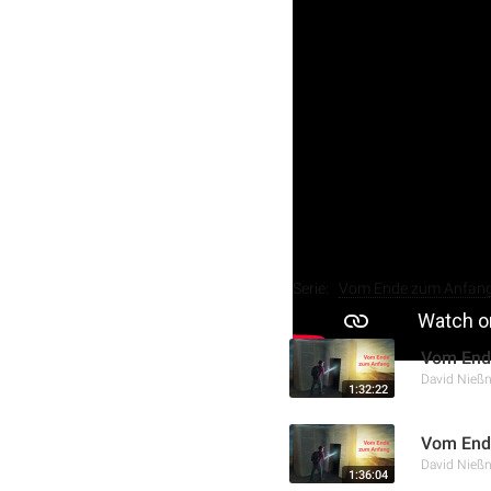
In diesem Vortrag geht e
Wiederkunft Jesu. David N
Vorbereitung. Er betont, d
Erkenntnis des geistlich
zur Buße und zur Bereitsc
Weitere Aufnahmen
Serie:
Vom Ende zum Anfan
Vom End
David Nießn
1:32:22
Vom Ende
David Nießn
1:36:04