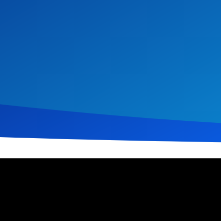
ptember 2021
283
Klicks
Download