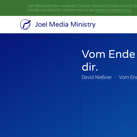
Joel Media Ministry verwendet Cookies. Manche Cookies sind für die
mithilfe von Matomo. Weitere Infos in der
Datenschutzerklärung
.
Joel Media Ministry
Vom Ende 
dir.
David Nießner
·
Vom En