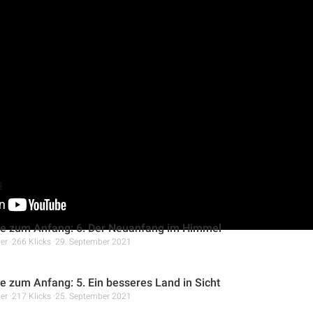
s um die Bedeutung, Gott näherzukommen, insbesondere im Hinbl
ießner beleuchtet die Zeichen der Zeit und die Notwendigkeit ei
ass wahre Vorbereitung nicht auf Werksgerechtigkeit basiert, son
en Kampfes und einer Umwandlung des Herzens. Die Botschaft ist
haft, Gott zu begegnen.
g
e zum Anfang: 6. Der Neuanfang im Himmel
er
266 Klicks
29. September 2021
 zum Anfang: 5. Ein besseres Land in Sicht
er
217 Klicks
25. September 2021