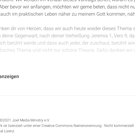
Aber bevor wir anfangen, möchten wir gerne beten, dass nicht nur
h auch im praktischen Leben näher zu meinem Gott kommen, näh
anken dir von Herzen, dass wir auch heute wieder dieses Thema 
 deine Gegenwart, nach deiner Verheißung Jeremia 1, Vers 9, da
ch berührt werde und dass auch jeder, der zuschaut, berührt wird
ktisches Thema und nicht nur schöne Theorie. Dafür danken wir
ie Schlagzeilen der letzten Monate anschauen, dann wird uns wa
 anzeigen
: das gute alte Corona-Virus. Naja, ob es gut ist, sei mal dahing
eilen, die Medien, die Zeitungen, das Internet, das Fernsehen – 
er Panik gesprochen, vom Lockdown, von den Impfungen, jetzt da
n ganz kaputt davon geworden. Und deswegen, ich möchte heute 
er ich denke, es ist ein Baustein auf der Zielgeraden zum ewige
 den weiteren Vorträgen sehen, warum genau und was das auch m
©2021 Joel Media Ministry e.V.
k ist lizenziert unter einer Creative Commons Namensnennung - Nicht kommerziell 
möchte ich mit euch einen Text lesen zum Einstieg in Johannes 2
al Lizenz.