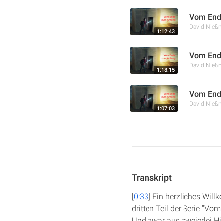
Vom Ende
David Nießn
1:12:43
Vom Ende
David Nießn
1:18:15
Vom Ende
David Nießn
1:07:03
Transkript
[
0:33
] Ein herzliches Wil
dritten Teil der Serie "V
Und zwar aus zweierlei Hi