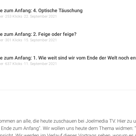
 zum Anfang: 4. Optische Täuschung
er
253 Klicks
22. September 2021
 zum Anfang: 2. Feige oder feige?
er
301 Klicks
15. September 2021
 zum Anfang: 1. Wie weit sind wir vom Ende der Welt noch en
er
637 Klicks
11. September 2021
lkommen an alle, die heute zuschauen bei Joelmedia TV. Hier zu 
om Ende zum Anfang". Wir wollen uns heute dem Thema widmen: "
nsicht. Wir werden im Verlauf dieses Vortrags sehen, worum es 