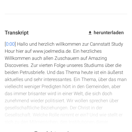
Transkript
herunterladen
[
0:00
] Hallo und herzlich willkommen zur Cannstatt Study
Hour hier auf www.joelmedia.de. Ein herzliches
Willkommen auch allen Zuschauern auf Amazing
Discoveries. Zur vierten Folge unseres Studiums über die
beiden Petrusbriefe. Und das Thema heute ist ein äußerst
aktuelles und sehr interessantes. Ein Thema, über das man
vielleicht weniger Predigten hört in den Gemeinden, aber
das immer brisanter wird in einer Welt, die sich doch
zunehmend wieder politisiert. Wir wollen sprechen über
gesellschaftliche Beziehungen. Der Christ in der
Gesellschaft. Welche Rolle nimmt er ein? Und wie stellt er
sich zu den Mitmenschen, den Institutionen dieser
Gesellschaft? Da wird es um viele geistliche Prinzipien