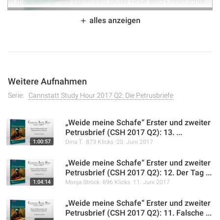
In dieser Folge der Cannstatt Study Hour wird Christopher
Kramp die gesellschaftlichen Beziehungen aus der
alles anzeigen
Perspektive der Petrusbriefe beleuchten. Er erklärt, wie
Christen als Fremdlinge und Gäste in dieser Welt leben
sollen, indem sie fleischliche Begierden meiden und einen
guten Wandel führen. Die Bedeutung der Unterordnung
unter staatliche und menschliche Ordnungen wird ebenso
Weitere Aufnahmen
thematisiert wie die Rolle des Christen als Vorbild in der
Gesellschaft. Abschließend wird die Bedeutung von Demut,
Serie:
Cannstatt Study Hour 2017 Q2: Die Petrusbriefe
innerem Schmuck und gegenseitiger Achtung im
christlichen Leben hervorgehoben.
„Weide meine Schafe“ Erster und zweiter
Petrusbrief (CSH 2017 Q2): 13. ...
1:00:57
Dina T.
873 Klicks
20. Juni 2017
„Weide meine Schafe“ Erster und zweiter
Petrusbrief (CSH 2017 Q2): 12. Der Tag ...
1:04:14
Monja Ströck
896 Klicks
11. Juni 2017
„Weide meine Schafe“ Erster und zweiter
Petrusbrief (CSH 2017 Q2): 11. Falsche ...