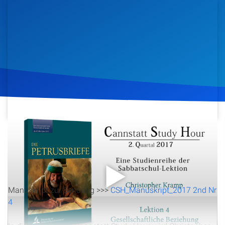
Artikel
Podcasts
Studienzentrum
Über Uns
Kontakt
19. April 2017
1.225
Klicks
Download
Spenden
Manuskript zur Sendung >>>
CSH_Manuskript_2017 2nd Nr
4