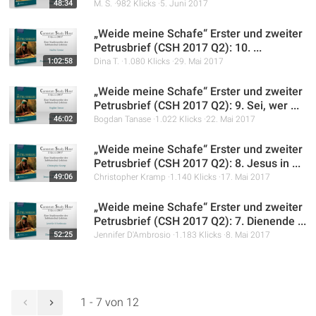
48:34
M. S.
982 Klicks
5. Juni 2017
„Weide meine Schafe“ Erster und zweiter
Petrusbrief (CSH 2017 Q2): 10. ...
1:02:58
Dina T.
1.080 Klicks
29. Mai 2017
„Weide meine Schafe“ Erster und zweiter
Petrusbrief (CSH 2017 Q2): 9. Sei, wer ...
46:02
Bogdan Tanase
1.022 Klicks
22. Mai 2017
„Weide meine Schafe“ Erster und zweiter
Petrusbrief (CSH 2017 Q2): 8. Jesus in ...
49:06
Christopher Kramp
1.140 Klicks
17. Mai 2017
„Weide meine Schafe“ Erster und zweiter
Petrusbrief (CSH 2017 Q2): 7. Dienende ...
52:25
Jennifer D'Ambrosio
1.183 Klicks
8. Mai 2017
1 - 7 von 12