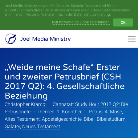
Joel Media Ministry verwendet Cookies. Manche Cookies sind für die
Menü
Grundfunktionen dieser Seite, andere erfassen wie du diese Seite verwendest
mithilfe von Matomo. Weitere Infos in der
Datenschutzerklärung
.
Nur notwendige Cookies erlauben
OK
Videoarchiv
Joel Media Ministry
Aufnahmen
„Weide meine Schafe“ Erster
Serien
und zweiter Petrusbrief (CSH
Sprecher
2017 Q2): 4. Gesellschaftliche
Beziehung
Themen
Christopher Kramp
·
Cannstatt Study Hour 2017 Q2: Die
Petrusbriefe
·
Themen:
1. Korinther
,
1. Petrus
,
4. Mose
,
Altes Testament
,
Apostelgeschichte
,
Bibel
,
Bibelstudium
,
Startseite
Galater
,
Neues Testament