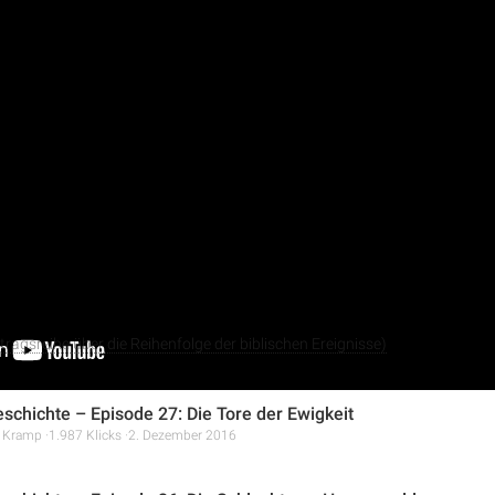
tragsreihe „Weltengeschichte“ von Christopher Kramp wird die Z
lten Testament beleuchtet. Der Sprecher beantwortet Fragen zur 
orgensterne“ und der Aufnahme von Mose in den Himmel. Weiter
aus biblischer Sicht erklärt und die komplexen und oft chaotis
nhand von Geschichten wie der von Micha und dem Leviten sowie 
ragsreihe über die Reihenfolge der biblischen Ereignisse)
schichte – Episode 27: Die Tore der Ewigkeit
r Kramp
1.987 Klicks
2. Dezember 2016