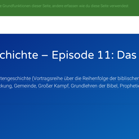
 Grundfunktionen dieser Seite, andere erfassen wie du diese Seite verwendest
chichte – Episode 11: Das
tengeschichte (Vortragsreihe über die Reihenfolge der biblische
ckung
,
Gemeinde
,
Großer Kampf
,
Grundlehren der Bibel
,
Propheti