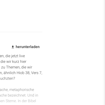
herunterladen
, die jetzt live
ie wir kurz hier
 zu Themen, die wir
 ähnlich Hiob 38, Vers 7,
auchzten?
rache, metaphorische
ache bezeichnet. Und in
en Sterne. In der Bibel