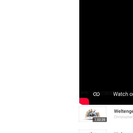
In dieser Episode der Vor
„dunklen Zeitalters“ im A
wie der Bedeutung der „M
verschiedener Hautfarben 
der Richterzeit Israels a
Gibea dargestellt.
Weitere Aufnahmen
Serie:
Weltengeschichte (Vort
Weltenge
Christophe
1:02:25