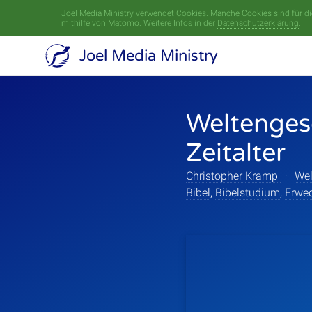
Joel Media Ministry verwendet Cookies. Manche Cookies sind für die
mithilfe von Matomo. Weitere Infos in der
Datenschutzerklärung
.
Joel Media Ministry
Weltenges
Zeitalter
Christopher Kramp
·
Wel
Bibel
,
Bibelstudium
,
Erwe