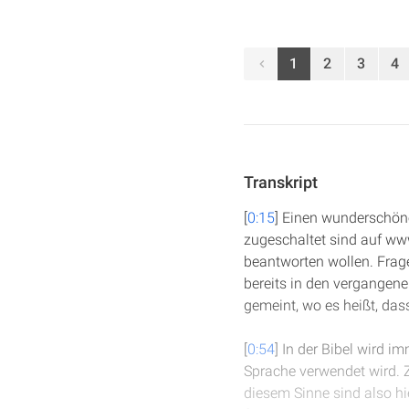
1
2
3
4
Transkript
[
0:15
] Einen wunderschönen
zugeschaltet sind auf www
beantworten wollen. Frage
bereits in den vergangen
gemeint, wo es heißt, das
[
0:54
] In der Bibel wird 
Sprache verwendet wird. Z
diesem Sinne sind also hie