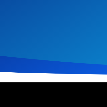
ember 2016
1.581
Klicks
Download