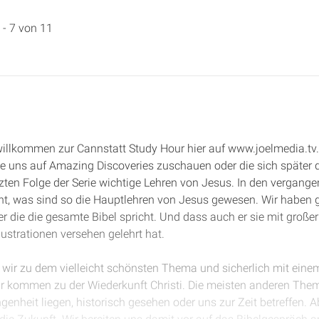
 - 7 von 11
 willkommen zur Cannstatt Study Hour hier auf www.joelmedia.tv
ie uns auf Amazing Discoveries zuschauen oder die sich später 
tzten Folge der Serie wichtige Lehren von Jesus. In den vergan
, was sind so die Hauptlehren von Jesus gewesen. Wir haben ge
r die die gesamte Bibel spricht. Und dass auch er sie mit großer
lustrationen versehen gelehrt hat.
ir zu dem vielleicht schönsten Thema und sicherlich mit einem
r kommen zu der Wiederkunft Christi. Die meisten anderen The
genheit liegen, historisch gesehen oder uns zur Zeit betreffen. A