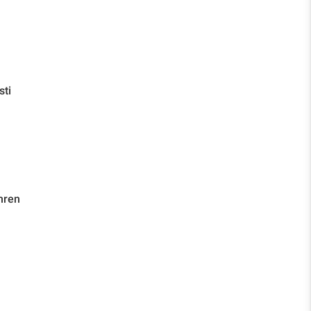
sti
hren