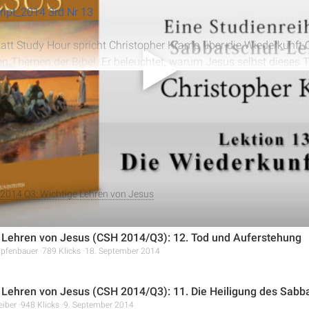
ipt_2014 3rd Nr 13
att Study Hour spricht Christopher Kramp über die Wiederkunft Ch
ten Themen der Bibel. Er beleuchtet, warum Jesus selbst dieses
et. Die Predigt erklärt die biblischen Beschreibungen der Wieder
alles anzeigen
hin zu den hörbaren Zeichen wie dem Schall der Posaune. Es wir
nd die Verwandlung der Lebenden eingegangen, sowie auf die B
m Hinblick auf dieses erwartete Ereignis.
2014 Q3: Wichtige Lehren von Jesus
 Lehren von Jesus (CSH 2014/Q3): 12. Tod und Auferstehung
ipfenbauer
789 Klicks
18. September 2014
 Lehren von Jesus (CSH 2014/Q3): 11. Die Heiligung des Sabb
eiber
948 Klicks
9. September 2014