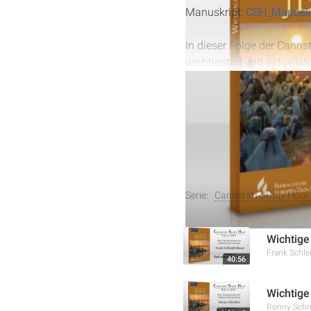
Manuskript:
CSH_Manuskr
In dieser Folge der Cannst
wichtigsten und aktuells
was es für Gläubige bedeut
und sichtbaren Natur bis 
Auferstehung der Toten u
und des heiligen Lebens i
Weitere Aufnahmen
Serie:
Cannstatt Study Hour 
Wichtige
Frank Schle
40:56
Wichtige
Ronny Schr