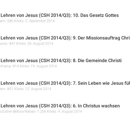
 Lehren von Jesus (CSH 2014/Q3): 10. Das Gesetz Gottes
ann
586 Klicks
2. September 2014
 Lehren von Jesus (CSH 2014/Q3): 9. Der Missionsauftrag Chri
unic
847 Klicks
28. August 2014
 Lehren von Jesus (CSH 2014/Q3): 8. Die Gemeinde Christi
r Kramp
814 Klicks
19. August 2014
 Lehren von Jesus (CSH 2014/Q3): 7. Sein Leben wie Jesus fü
ann
801 Klicks
12. August 2014
 Lehren von Jesus (CSH 2014/Q3): 6. In Christus wachsen
i,
Esther Bettina Nanasi
1.256 Klicks
4. August 2014