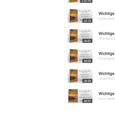
1:01:19
Wichtige
Lukas Herm
37:13
Wichtige
Thomas Kas
46:01
Wichtige
Christophe
50:09
Wichtige
Lukas Herm
38:38
Wichtige
Erwin Nanas
56:01