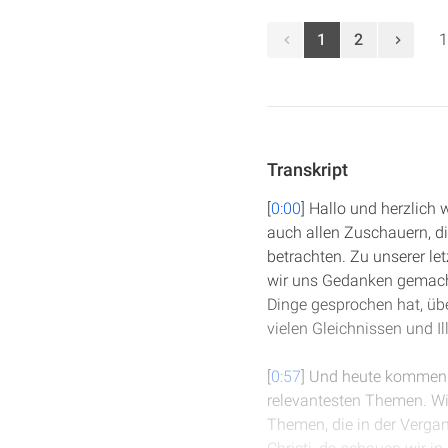
1
2
1
Transkript
[
0:00
] Hallo und herzlich
auch allen Zuschauern, d
betrachten. Zu unserer le
wir uns Gedanken gemacht
Dinge gesprochen hat, übe
vielen Gleichnissen und Il
[
0:57
] Und heute kommen w
relevantesten Themen. Wi
Themen, die in der Vergan