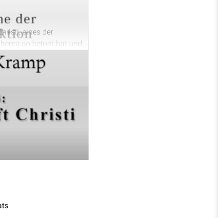
risti, eines der
 Thema so betont hat und
kunft, von ihrer globalen
d auch auf die
edeutung der Vorbereitung
ats