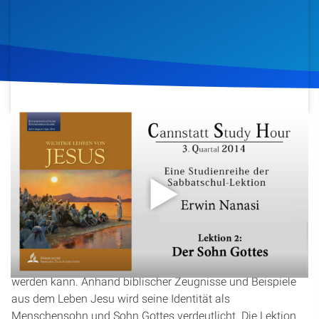
Artikel
Podcasts
Studienzentrum
Über Uns
7. Juli 2014
1.004
Klicks
Download
Kontakt
In dieser Lektion der Cannstatt Study Hour, gehalten von
Spenden
Erwin Nanasi, wird die zentrale Rolle Jesu als Sohn Gottes
beleuchtet. Es wird untersucht, wer Jesus für die Menschen
ist und wie eine persönliche Beziehung zu ihm aufgebaut
werden kann. Anhand biblischer Zeugnisse und Beispiele
aus dem Leben Jesu wird seine Identität als
Menschensohn und Sohn Gottes verdeutlicht. Die Lektion