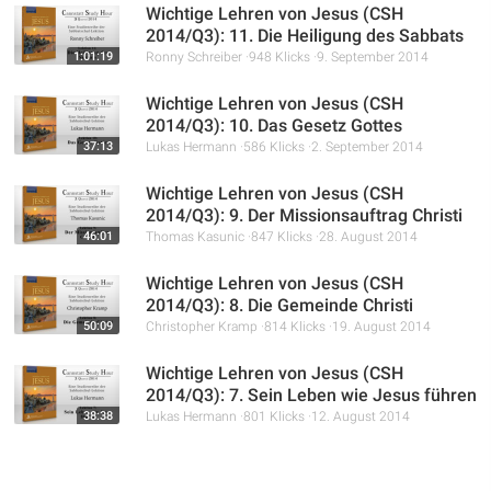
Wichtige Lehren von Jesus (CSH
2014/Q3): 11. Die Heiligung des Sabbats
1:01:19
Ronny Schreiber
948 Klicks
9. September 2014
Wichtige Lehren von Jesus (CSH
2014/Q3): 10. Das Gesetz Gottes
37:13
Lukas Hermann
586 Klicks
2. September 2014
Wichtige Lehren von Jesus (CSH
2014/Q3): 9. Der Missionsauftrag Christi
46:01
Thomas Kasunic
847 Klicks
28. August 2014
Wichtige Lehren von Jesus (CSH
2014/Q3): 8. Die Gemeinde Christi
50:09
Christopher Kramp
814 Klicks
19. August 2014
Wichtige Lehren von Jesus (CSH
2014/Q3): 7. Sein Leben wie Jesus führen
38:38
Lukas Hermann
801 Klicks
12. August 2014