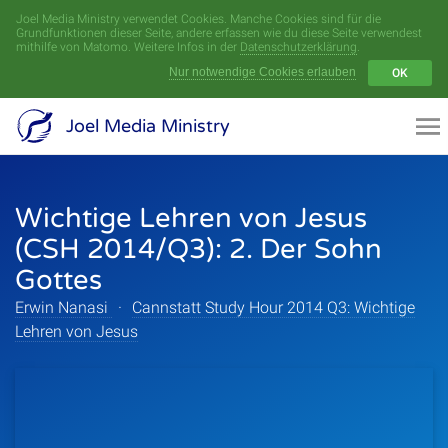
Joel Media Ministry verwendet Cookies. Manche Cookies sind für die
Menü
Grundfunktionen dieser Seite, andere erfassen wie du diese Seite verwendest
mithilfe von Matomo. Weitere Infos in der
Datenschutzerklärung
.
Nur notwendige Cookies erlauben
OK
Videoarchiv
Joel Media Ministry
Aufnahmen
Wichtige Lehren von Jesus
Serien
(CSH 2014/Q3): 2. Der Sohn
Sprecher
Gottes
Erwin Nanasi
·
Cannstatt Study Hour 2014 Q3: Wichtige
Themen
Lehren von Jesus
Startseite