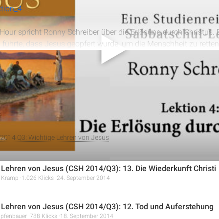
tion_4
 Hour spricht Ronny Schreiber über die Erlösung durch Christus. E
führte, dass Jesus geopfert wurde, um die Menschheit zu retten
d verdeutlicht, dass Erlösung ein Geschenk Gottes ist, das durc
alles anzeigen
. Die Lektion betont die Bedeutung von Demut, die Erkenntnis d
ges Leben durch das Opfer Jesu.
2014 Q3: Wichtige Lehren von Jesus
 Lehren von Jesus (CSH 2014/Q3): 13. Die Wiederkunft Christi
r Kramp
1.026 Klicks
24. September 2014
 Lehren von Jesus (CSH 2014/Q3): 12. Tod und Auferstehung
ipfenbauer
788 Klicks
18. September 2014