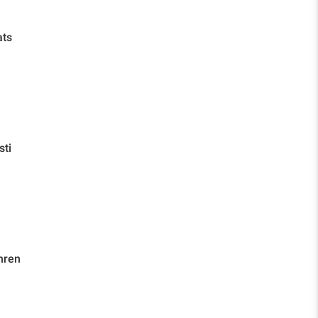
ats
sti
hren