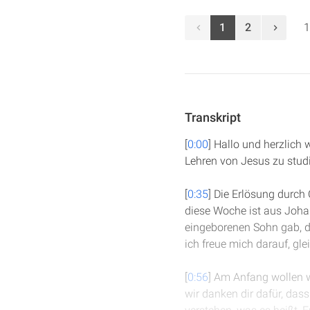
1
2
1
Transkript
[
0:00
] Hallo und herzlich
Lehren von Jesus zu stud
[
0:35
] Die Erlösung durch
diese Woche ist aus Johan
eingeborenen Sohn gab, da
ich freue mich darauf, gl
[
0:56
] Am Anfang wollen w
wir danken dir dafür, das