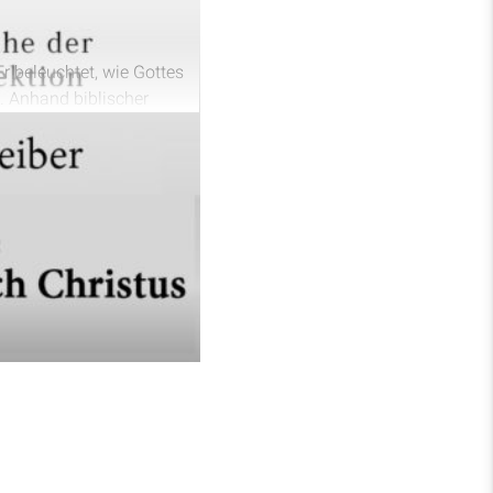
r beleuchtet, wie Gottes
. Anhand biblischer
h Glauben an Jesus
er eigenen Sündhaftigkeit