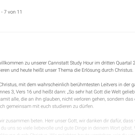
 - 7 von 11
 willkommen zu unserer Cannstatt Study Hour im dritten Quartal 
ieren und heute heißt unser Thema die Erlösung durch Christus.
 Christus, mit dem wahrscheinlich berühmtesten Leitvers in der 
nes 3, Vers 16 und heißt dann: „So sehr hat Gott die Welt geliebt
mit alle, die an ihn glauben, nicht verloren gehen, sondern da
eich gemeinsam mit euch studieren zu dürfen.
ir zusammen beten. Herr unser Gott, wir danken dir dafür, dass
s du uns so viele liebevolle und gute Dinge in deinem Wort gibst