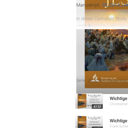
Manuskript:
03_2014_Lek
In dieser Cannstatt Study
unermessliche Liebe dazu 
Gleichnisse und Texte wir
Christus angenommen wird
und die Hoffnung auf ewi
Weitere Aufnahmen
Serie:
Cannstatt Study Hour 
Wichtige
Christophe
47:37
Wichtige
Frank Schle