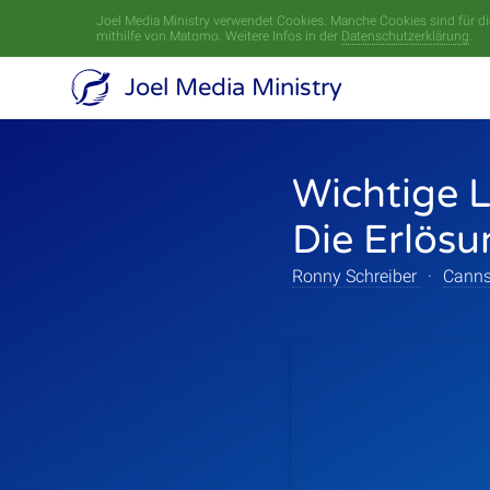
Joel Media Ministry verwendet Cookies. Manche Cookies sind für die
mithilfe von Matomo. Weitere Infos in der
Datenschutzerklärung
.
Joel Media Ministry
Wichtige L
Die Erlösu
Ronny Schreiber
·
Canns