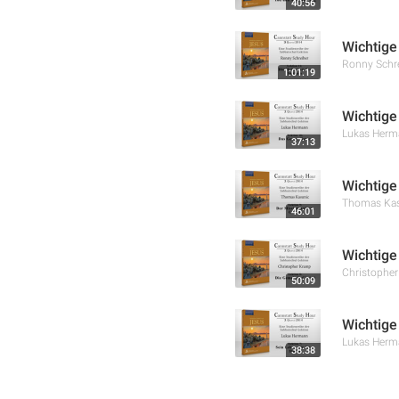
40:56
Wichtige
Ronny Schr
1:01:19
Wichtige
Lukas Herm
37:13
Wichtige
Thomas Kas
46:01
Wichtige
Christophe
50:09
Wichtige
Lukas Herm
38:38