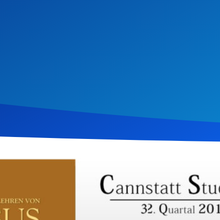
i 2014
1.119
Klicks
Download