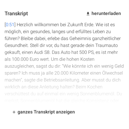
Transkript
herunterladen
[
0:51
] Herzlich willkommen bei Zukunft Erde. Wie ist es
möglich, ein gesundes, langes und erfülltes Leben zu
führen? Bleibe dabei, erlebe das Geheimnis ganzheitlicher
Gesundheit. Stell dir vor, du hast gerade dein Traumauto
gekauft, einen Audi S8. Das Auto hat 500 PS, es ist mehr
als 100.000 Euro wert. Um die hohen Kosten
auszugleichen, sagst du dir: "Wie könnte ich ein wenig Geld
sparen? Ich muss ja alle 20.000 Kilometer einen Ölwechsel
machen", sagte die Betriebsanleitung. Aber musst du dich
wirklich an diese Anleitung halten? Beim Kochen
verschüttest du auf einmal ein wenig Sonnenblumenöl. Du
merkst, Sonnenblumenöl hat die gleiche Konsistenz oder
ist sehr ähnlich wie Motoröl. Also sagst du dir: "Alle 20.000
ganzes Transkript anzeigen
Kilometer werde ich jetzt ein wenig Sonnenblumenöl
anstatt Motoröl in meine Mutter hineintun." Eine gute Idee,
was meinst du? Schließlich willst du noch mehr Geld