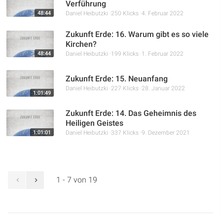
Verführung
48:44
Daniel Heibutzki
250 Klicks
4. Februar 2022
Zukunft Erde: 16. Warum gibt es so viele
Kirchen?
48:44
Daniel Heibutzki
199 Klicks
1. Februar 2022
Zukunft Erde: 15. Neuanfang
Daniel Heibutzki
227 Klicks
28. Januar 2022
1:01:49
Zukunft Erde: 14. Das Geheimnis des
Heiligen Geistes
1:01:01
Daniel Heibutzki
337 Klicks
9. Dezember 2021
1 - 7 von 19