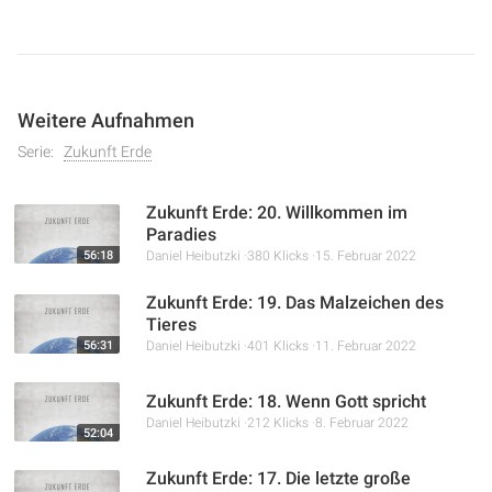
Weitere Aufnahmen
Serie:
Zukunft Erde
Zukunft Erde: 20. Willkommen im
Paradies
56:18
Daniel Heibutzki
380 Klicks
15. Februar 2022
Zukunft Erde: 19. Das Malzeichen des
Tieres
56:31
Daniel Heibutzki
401 Klicks
11. Februar 2022
Zukunft Erde: 18. Wenn Gott spricht
Daniel Heibutzki
212 Klicks
8. Februar 2022
52:04
Zukunft Erde: 17. Die letzte große