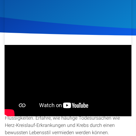
Artikel
Podcasts
Studienzentrum
12. Februar 2021
408
Klicks
Download
Über Uns
Kontakt
Entdecke, wie du ein gesundes, langes und erfülltes Leben
Spenden
führen kannst. Daniel Heibutzki enthüllt das Geheimnis
ganzheitlicher Gesundheit und zeigt auf, wie unser Körper
oft vernachlässigt wird, ähnlich wie ein Auto mit falschen
Flüssigkeiten. Erfahre, wie häufige Todesursachen wie
Herz-Kreislauf-Erkrankungen und Krebs durch einen
bewussten Lebensstil vermieden werden können.