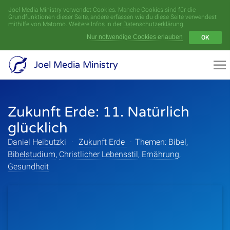
Joel Media Ministry verwendet Cookies. Manche Cookies sind für die
Menü
Grundfunktionen dieser Seite, andere erfassen wie du diese Seite verwendest
mithilfe von Matomo. Weitere Infos in der
Datenschutzerklärung
.
Nur notwendige Cookies erlauben
OK
Videoarchiv
Joel Media Ministry
Aufnahmen
Zukunft Erde: 11. Natürlich
Serien
glücklich
Sprecher
Daniel Heibutzki
·
Zukunft Erde
·
Themen:
Bibel
,
Bibelstudium
,
Christlicher Lebensstil
,
Ernährung
,
Themen
Gesundheit
Startseite