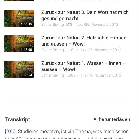
Zurück zur Natur: 3. Dein Wort hat mich
gesund gemacht
1:06:45
Esther Bieling
688 Klicks
25. November 2013
Zurück zur Natur: 2. Holzkohle – innen
und aussen – Wow!
1:15:00
Esther Bieling
1.161 Klicks
25. November 2013
Zurück zur Natur: 1. Wasser – innen –
aussen – Wow!
1:16:54
Esther Bieling
1.363 Klicks
19. November 2013
Transkript
herunterladen
[
0:00
] Studieren möchten, ist ein Thema, was mich schon
über 40 Jahre brennend interessiert. Und ich weiß, von