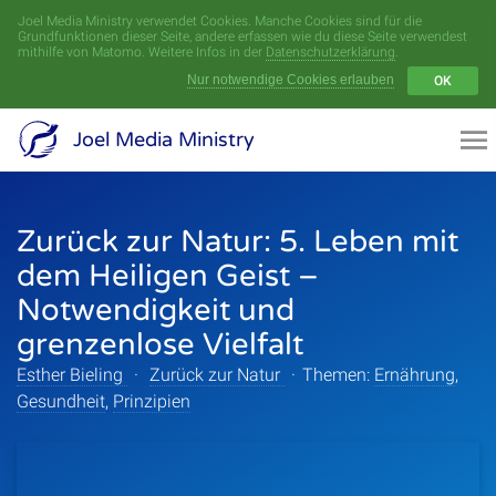
Joel Media Ministry verwendet Cookies. Manche Cookies sind für die
Menü
Grundfunktionen dieser Seite, andere erfassen wie du diese Seite verwendest
mithilfe von Matomo. Weitere Infos in der
Datenschutzerklärung
.
Nur notwendige Cookies erlauben
OK
Videoarchiv
Joel Media Ministry
Aufnahmen
Zurück zur Natur: 5. Leben mit
Serien
dem Heiligen Geist –
Sprecher
Notwendigkeit und
grenzenlose Vielfalt
Themen
Esther Bieling
·
Zurück zur Natur
·
Themen:
Ernährung
,
Gesundheit
,
Prinzipien
Startseite