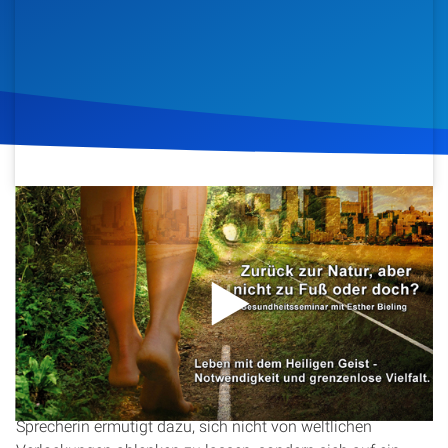
Artikel
Podcasts
Studienzentrum
Über Uns
25. November 2013
675
Klicks
Download
Kontakt
Spenden
In dieser Predigt beleuchtet Esther Bieling die zentrale Rolle
des Heiligen Geistes in unserem Leben. Sie erklärt, wie die
Annahme des Heiligen Geistes durch die Taufe geschieht
und betont, dass seine Gegenwart in uns liegt. Die
Sprecherin ermutigt dazu, sich nicht von weltlichen