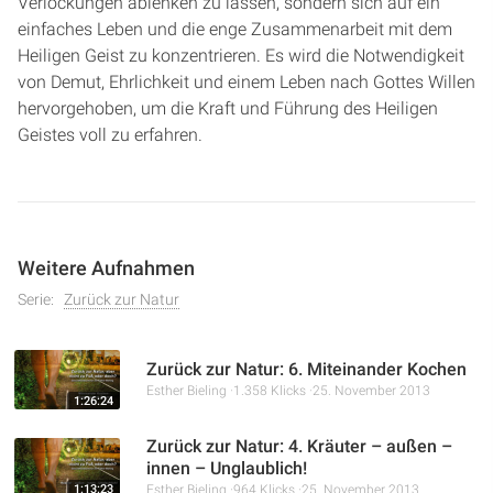
Verlockungen ablenken zu lassen, sondern sich auf ein
einfaches Leben und die enge Zusammenarbeit mit dem
Heiligen Geist zu konzentrieren. Es wird die Notwendigkeit
von Demut, Ehrlichkeit und einem Leben nach Gottes Willen
hervorgehoben, um die Kraft und Führung des Heiligen
Geistes voll zu erfahren.
Weitere Aufnahmen
Serie:
Zurück zur Natur
Zurück zur Natur: 6. Miteinander Kochen
Esther Bieling
1.358 Klicks
25. November 2013
1:26:24
Zurück zur Natur: 4. Kräuter – außen –
innen – Unglaublich!
1:13:23
Esther Bieling
964 Klicks
25. November 2013