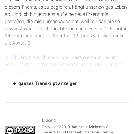
diesem Thema, es zu begreifen, hängt unser ewiges Leben
ab. Und ich bin jetzt erst auf eine neue Erkenntnis
gestoßen, die mich umgehauen hat, weil mir das nie so
bewusst war. Und ich möchte mit euch lesen in 1. Korinther
14. Entschuldigung, 1. Korinther 12. Und zwar, wir fangen
an, Abvers 3.
[
1:09
] Darum tue ich euch kund, dass niemand Jesum
verflucht, der durch den Geist Gottes redet. Und niemand
kann Jesum einen Herrn heißen, außer durch den Heiligen
Geist. Es sind mancherlei Gaben, aber es ist ein Geist. Und
ganzes Transkript anzeigen
es sind mancherlei Ämter, aber es ist ein Herr. Und es sind
mancherlei Kräfte, aber es ist eine Gabe, der da wirkt, alles
in allem. Ich überspringe dann und gehe weiter in Vers 11.
Dies aber alles wirkt, derselbe eine Geist und teilt einem
jeglichen Seines zu, nach dem er will.
Lizenz
Copyright ©2013 Joel Media Ministry e.V.
[
2:03
] Denn gleich wie ein Leib ist und hat doch viele
Dieses Werk ist lizenziert unter einer Creative