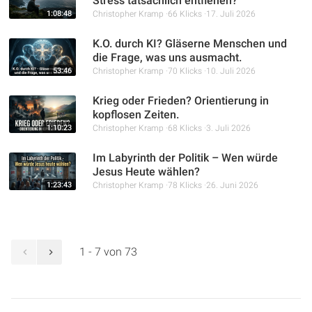
Stress tatsächlich entfiehen?
1:08:48
Christopher Kramp
66 Klicks
17. Juli 2026
K.O. durch KI? Gläserne Menschen und
die Frage, was uns ausmacht.
53:46
Christopher Kramp
70 Klicks
10. Juli 2026
Krieg oder Frieden? Orientierung in
kopflosen Zeiten.
1:10:23
Christopher Kramp
68 Klicks
3. Juli 2026
Im Labyrinth der Politik – Wen würde
Jesus Heute wählen?
1:23:43
Christopher Kramp
78 Klicks
26. Juni 2026
1 - 7 von 73