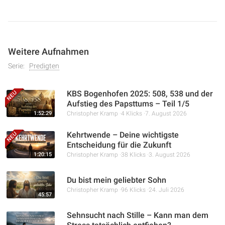
Weitere Aufnahmen
Serie:
Predigten
KBS Bogenhofen 2025: 508, 538 und der
Aufstieg des Papsttums – Teil 1/5
1:52:29
Christopher Kramp
4 Klicks
7. August 2026
Kehrtwende – Deine wichtigste
Entscheidung für die Zukunft
1:20:15
Christopher Kramp
38 Klicks
3. August 2026
Du bist mein geliebter Sohn
Christopher Kramp
96 Klicks
24. Juli 2026
45:57
Sehnsucht nach Stille – Kann man dem