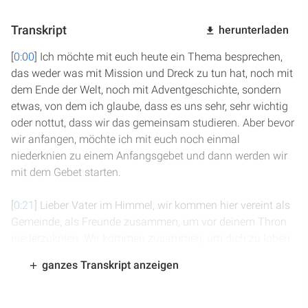
Transkript
herunterladen
[
0:00
] Ich möchte mit euch heute ein Thema besprechen,
das weder was mit Mission und Dreck zu tun hat, noch mit
dem Ende der Welt, noch mit Adventgeschichte, sondern
etwas, von dem ich glaube, dass es uns sehr, sehr wichtig
oder nottut, dass wir das gemeinsam studieren. Aber bevor
wir anfangen, möchte ich mit euch noch einmal
niederknien zu einem Anfangsgebet und dann werden wir
mit dem Gebet starten.
[
0:21
] Lieber Vater im Himmel, wir kommen hier vereint als
Gemeinde, als Freunde zusammen, um vor deinem Thron
niederzuknien. Wir kommen zusammen, um dich zu loben
und dich zu preisen. Wir kommen auch zusammen, um
ganzes Transkript anzeigen
dich zu bitten, dass du jetzt durch deinen heiligen Geist
unsere Herzen anrührst. Du weißt, wie leicht es ist, in dieser
Welt, auch in dieser letzten Zeit, immer wieder den Fokus