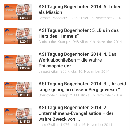
ASI Tagung Bogenhofen 2014: 6. Leben
als Mission
1:03:41
Gerhard Padderatz
1.986 Klicks
16. November 2014
ASI Tagung Bogenhofen: 5. „Bis in das
Herz des Himmels“
1:20:41
Christopher Kramp
1.948 Klicks
16. November 2014
ASI Tagung Bogenhofen 2014: 4. Das
Werk abschließen – die wahre
Philosophie der ...
1:05:26
Jesse Zwiker
955 Klicks
16. November 2014
ASI Tagung Bogenhofen 2014: 3. „Ihr seid
lange genug an diesem Berg gewesen“
1:11:11
Christopher Kramp
2.000 Klicks
16. November 2014
ASI Tagung Bogenhofen 2014: 2.
Unternehmens-Evangelisation – der
wahre Zweck von ...
1:15:33
Jesse Zwiker
1.076 Klicks
16. November 2014