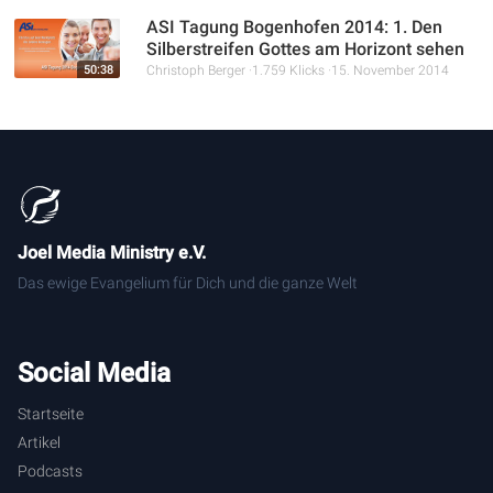
ASI Tagung Bogenhofen 2014: 1. Den
Silberstreifen Gottes am Horizont sehen
50:38
Christoph Berger
1.759 Klicks
15. November 2014
Joel Media Ministry e.V.
Das ewige Evangelium für Dich und die ganze Welt
Social Media
Startseite
Artikel
Podcasts