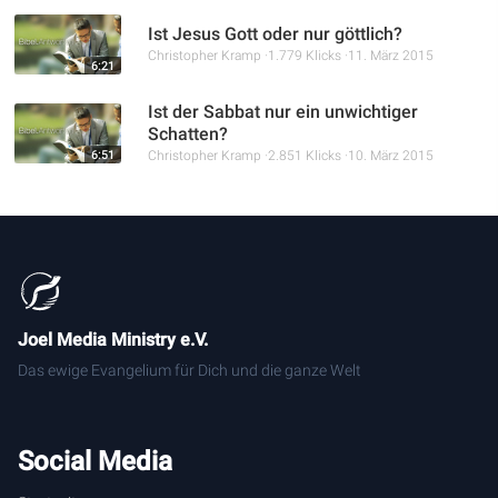
Ist Jesus Gott oder nur göttlich?
Christopher Kramp
1.779 Klicks
11. März 2015
6:21
Ist der Sabbat nur ein unwichtiger
Schatten?
6:51
Christopher Kramp
2.851 Klicks
10. März 2015
Joel Media Ministry e.V.
Das ewige Evangelium für Dich und die ganze Welt
Social Media