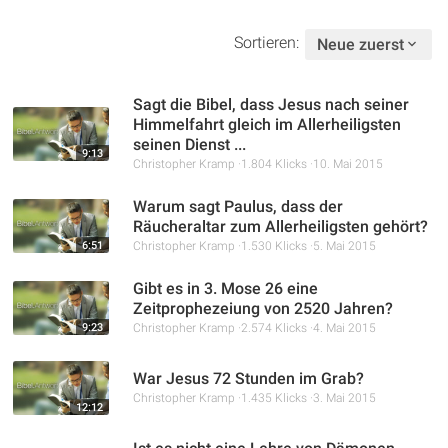
Sortieren:
Neue zuerst
Sagt die Bibel, dass Jesus nach seiner
Himmelfahrt gleich im Allerheiligsten
seinen Dienst ...
9:13
Christopher Kramp
1.804 Klicks
10. Mai 2015
Warum sagt Paulus, dass der
Räucheraltar zum Allerheiligsten gehört?
6:51
Christopher Kramp
1.530 Klicks
5. Mai 2015
Gibt es in 3. Mose 26 eine
Zeitprophezeiung von 2520 Jahren?
9:23
Christopher Kramp
2.574 Klicks
4. Mai 2015
War Jesus 72 Stunden im Grab?
Christopher Kramp
1.435 Klicks
3. Mai 2015
12:12