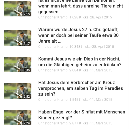
Ist es nicht eine Lehre von Dämonen,
wenn man lehrt, dass unreine Tiere nicht
gegessen ...
7:15
Christopher Kramp
1.628 Klicks
28. April 2015
Warum wurde Jesus 27 n. Chr. getauft,
wenn er doch bei seiner Taufe etwa 30
Jahre alt ...
7:17
Christopher Kramp
10.348 Klicks
28. April 2015
Kommt Jesus wie ein Dieb in der Nacht,
um die Gläubigen geheim zu entrücken?
10:35
Christopher Kramp
2.084 Klicks
11. März 2015
Hat Jesus dem Verbrecher am Kreuz
versprochen, am selben Tag im Paradies
zu sein?
6:52
Christopher Kramp
1.545 Klicks
11. März 2015
Haben Engel vor der Sinflut mit Menschen
Kinder gezeugt?
7:24
Christopher Kramp
2.877 Klicks
11. März 2015