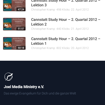
Cannstatt Study Hour – 2. Quartal 2012 –
Lektion 3
47:24
Christopher Kramp
498 Klicks
22. April 2012
Cannstatt Study Hour – 2. Quartal 2012 –
Lektion 2
51:57
Christopher Kramp
440 Klicks
21. April 2012
Cannstatt Study Hour – 2. Quartal 2012 –
Lektion 1
50:18
Christopher Kramp
802 Klicks
20. April 2012
Joel Media Ministry e.V.
Das ewige Evangelium für Dich und die ganze Welt