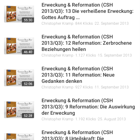
Erweckung & Reformation (CSH
2013/Q3): 13 Die verheißene Erweckung:
Gottes Auftrag ...
55:30
Christopher Kramp
844 Klicks
22. September 2013
Erweckung & Reformation (CSH
2013/Q3): 12 Reformation: Zerbrochene
Beziehungen heilen
46:40
Christopher Kramp
1.127 Klicks
15. September 2013
Erweckung & Reformation (CSH
2013/Q3): 11 Reformation: Neue
Gedanken denken
52:06
Christopher Kramp
927 Klicks
11. September 2013
Erweckung & Reformation (CSH
2013/Q3): 9 Reformation: Die Auswirkung
der Erweckung
52:28
Christopher Kramp
1.192 Klicks
25. August 2013
Erweckung & Reformation (CSH
2013/Q3): 8 Urteilskraft: Die