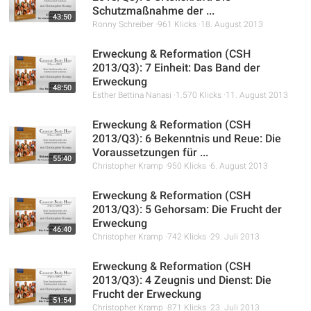
Schutzmaßnahme der ...
43:50
Ronny Schreiber
961 Klicks
18. August 2013
Erweckung & Reformation (CSH
2013/Q3): 7 Einheit: Das Band der
Erweckung
48:50
Esther Bettina Nanasi
1.570 Klicks
11. August 2013
Erweckung & Reformation (CSH
2013/Q3): 6 Bekenntnis und Reue: Die
Voraussetzungen für ...
55:40
Christopher Kramp
950 Klicks
6. August 2013
Erweckung & Reformation (CSH
2013/Q3): 5 Gehorsam: Die Frucht der
Erweckung
46:40
Christopher Kramp
742 Klicks
29. Juli 2013
Erweckung & Reformation (CSH
2013/Q3): 4 Zeugnis und Dienst: Die
Frucht der Erweckung
51:54
Christopher Kramp
871 Klicks
23. Juli 2013