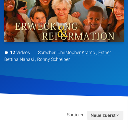
Artikel
Podcasts
Studienzentrum
12
Videos
Sprecher:
Christopher Kramp
,
Esther
Über Uns
Bettina Nanasi
,
Ronny Schreiber
Kontakt
Spenden
Sortieren:
Neue zuerst