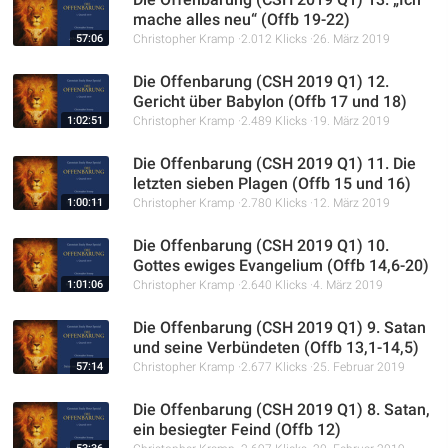
mache alles neu“ (Offb 19-22)
57:06
Christopher Kramp
2.012 Klicks
26. März 2019
Die Offenbarung (CSH 2019 Q1) 12.
Gericht über Babylon (Offb 17 und 18)
1:02:51
Christopher Kramp
2.489 Klicks
19. März 2019
Die Offenbarung (CSH 2019 Q1) 11. Die
letzten sieben Plagen (Offb 15 und 16)
1:00:11
Christopher Kramp
2.780 Klicks
12. März 2019
Die Offenbarung (CSH 2019 Q1) 10.
Gottes ewiges Evangelium (Offb 14,6-20)
1:01:06
Christopher Kramp
2.640 Klicks
4. März 2019
Die Offenbarung (CSH 2019 Q1) 9. Satan
und seine Verbündeten (Offb 13,1-14,5)
57:14
Christopher Kramp
2.677 Klicks
25. Februar 2019
Die Offenbarung (CSH 2019 Q1) 8. Satan,
ein besiegter Feind (Offb 12)