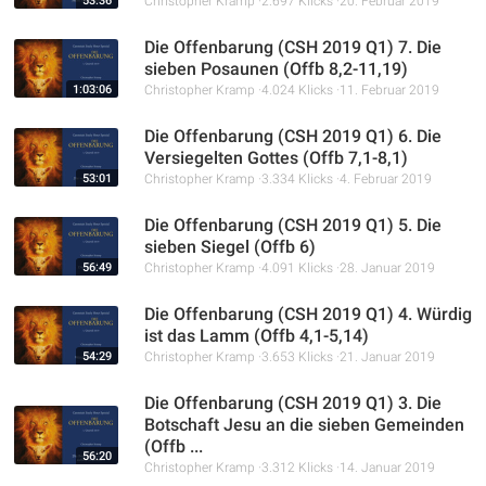
53:36
Christopher Kramp
2.697 Klicks
20. Februar 2019
Die Offenbarung (CSH 2019 Q1) 7. Die
sieben Posaunen (Offb 8,2-11,19)
1:03:06
Christopher Kramp
4.024 Klicks
11. Februar 2019
Die Offenbarung (CSH 2019 Q1) 6. Die
Versiegelten Gottes (Offb 7,1-8,1)
53:01
Christopher Kramp
3.334 Klicks
4. Februar 2019
Die Offenbarung (CSH 2019 Q1) 5. Die
sieben Siegel (Offb 6)
56:49
Christopher Kramp
4.091 Klicks
28. Januar 2019
Die Offenbarung (CSH 2019 Q1) 4. Würdig
ist das Lamm (Offb 4,1-5,14)
54:29
Christopher Kramp
3.653 Klicks
21. Januar 2019
Die Offenbarung (CSH 2019 Q1) 3. Die
Botschaft Jesu an die sieben Gemeinden
(Offb ...
56:20
Christopher Kramp
3.312 Klicks
14. Januar 2019