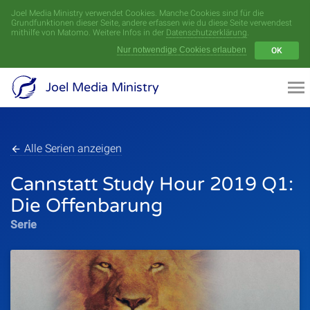
Joel Media Ministry verwendet Cookies. Manche Cookies sind für die
Menü
Grundfunktionen dieser Seite, andere erfassen wie du diese Seite verwendest
mithilfe von Matomo. Weitere Infos in der
Datenschutzerklärung
.
Nur notwendige Cookies erlauben
OK
Videoarchiv
Joel Media Ministry
Aufnahmen
Serien
Alle Serien anzeigen
Cannstatt Study Hour 2019 Q1:
Sprecher
Die Offenbarung
Themen
Serie
Startseite