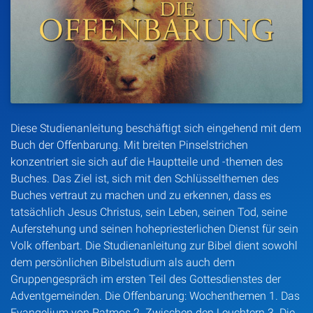
Artikel
Podcasts
Studienzentrum
Diese Studienanleitung beschäftigt sich eingehend mit dem
Über Uns
Buch der Offenbarung. Mit breiten Pinselstrichen
konzentriert sie sich auf die Hauptteile und -themen des
Buches. Das Ziel ist, sich mit den Schlüsselthemen des
Kontakt
Buches vertraut zu machen und zu erkennen, dass es
tatsächlich Jesus Christus, sein Leben, seinen Tod, seine
Spenden
Auferstehung und seinen hohepriesterlichen Dienst für sein
Volk offenbart. Die Studienanleitung zur Bibel dient sowohl
dem persönlichen Bibelstudium als auch dem
Gruppengespräch im ersten Teil des Gottesdienstes der
Adventgemeinden. Die Offenbarung: Wochenthemen 1. Das
Evangelium von Patmos 2. Zwischen den Leuchtern 3. Die