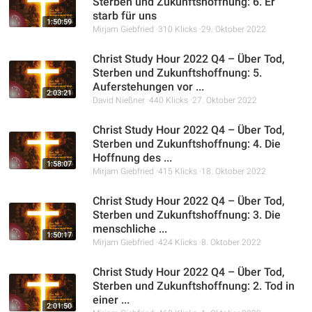
Sterben und Zukunftshoffnung: 6. Er
starb für uns
1:50:59
Mirjam Giebfried
310 Klicks
29. Oktober 2022
Christ Study Hour 2022 Q4 – Über Tod,
Sterben und Zukunftshoffnung: 5.
Auferstehungen vor ...
2:03:21
David Nießner
440 Klicks
27. Oktober 2022
Christ Study Hour 2022 Q4 – Über Tod,
Sterben und Zukunftshoffnung: 4. Die
Hoffnung des ...
1:58:07
Mirjam Giebfried
415 Klicks
18. Oktober 2022
Christ Study Hour 2022 Q4 – Über Tod,
Sterben und Zukunftshoffnung: 3. Die
menschliche ...
1:50:17
Mirjam Giebfried
424 Klicks
8. Oktober 2022
Christ Study Hour 2022 Q4 – Über Tod,
Sterben und Zukunftshoffnung: 2. Tod in
einer ...
2:01:50