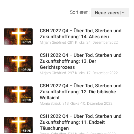
Sortieren:
Neue zuerst
CSH 2022 Q4 – Über Tod, Sterben und
Zukunftshoffnung: 14. Alles neu
46:53
Mirjam Giebfried
281 Klicks
24. Dezember 2022
CSH 2022 Q4 – Über Tod, Sterben und
Zukunftshoffnung: 13. Der
Gerichtsprozess
1:08:20
Mirjam Giebfried
297 Klicks
17. Dezember 2022
CSH 2022 Q4 – Über Tod, Sterben und
Zukunftshoffnung: 12. Die biblische
Weltsicht
43:19
Monja Ströck
313 Klicks
10. Dezember 2022
CSH 2022 Q4 – Über Tod, Sterben und
Zukunftshoffnung: 11. Endzeit
Täuschungen
51:25
Ronny Schreiber
533 Klicks
3. Dezember 2022