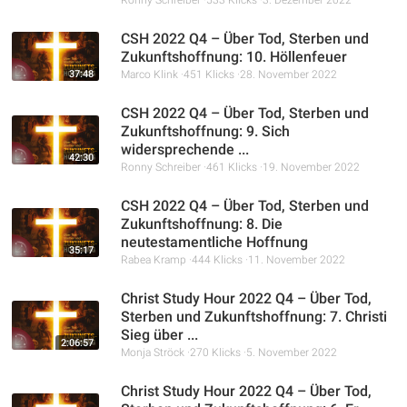
CSH 2022 Q4 – Über Tod, Sterben und
Zukunftshoffnung: 10. Höllenfeuer
37:48
Marco Klink
451 Klicks
28. November 2022
CSH 2022 Q4 – Über Tod, Sterben und
Zukunftshoffnung: 9. Sich
widersprechende ...
42:30
Ronny Schreiber
461 Klicks
19. November 2022
CSH 2022 Q4 – Über Tod, Sterben und
Zukunftshoffnung: 8. Die
neutestamentliche Hoffnung
35:17
Rabea Kramp
444 Klicks
11. November 2022
Christ Study Hour 2022 Q4 – Über Tod,
Sterben und Zukunftshoffnung: 7. Christi
Sieg über ...
2:06:57
Monja Ströck
270 Klicks
5. November 2022
Christ Study Hour 2022 Q4 – Über Tod,