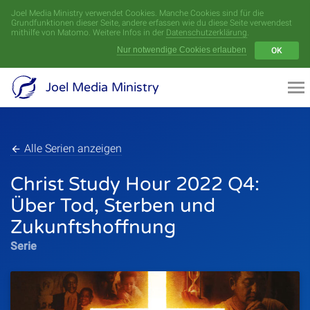
Joel Media Ministry verwendet Cookies. Manche Cookies sind für die
Menü
Grundfunktionen dieser Seite, andere erfassen wie du diese Seite verwendest
mithilfe von Matomo. Weitere Infos in der
Datenschutzerklärung
.
Nur notwendige Cookies erlauben
OK
Videoarchiv
Joel Media Ministry
Aufnahmen
Serien
Alle Serien anzeigen
Christ Study Hour 2022 Q4:
Sprecher
Über Tod, Sterben und
Themen
Zukunftshoffnung
Serie
Startseite