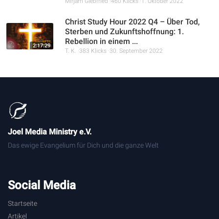
Mirjam Giebfried
460 Klicks
1. Oktober 2022
Christ Study Hour 2022 Q4 – Über Tod,
Sterben und Zukunftshoffnung: 1.
Rebellion in einem ...
2:17:29
T. K.
383 Klicks
30. September 2022
Joel Media Ministry e.V.
Das ewige Evangelium für Dich und die ganze Welt
Social Media
Startseite
Artikel