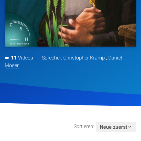
Artikel
Podcasts
Studienzentrum
11
Videos
Sprecher:
Christopher Kramp
,
Daniel
Über Uns
Moser
Kontakt
Spenden
Sortieren:
Neue zuerst