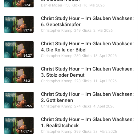
56:41
Daniel Moser
158 Klicks
16. Mai 2026
Christ Study Hour – Im Glauben Wachsen:
6. Gebetskämpfer
33:18
Christopher Kramp
249 Klicks
2. Mai 2026
Christ Study Hour – Im Glauben Wachsen:
4. Die Rolle der Bibel
34:27
Christopher Kramp
280 Klicks
18. April 2026
Christ Study Hour – Im Glauben Wachsen:
3. Stolz oder Demut
54:31
Christopher Kramp
223 Klicks
11. April 2026
Christ Study Hour – Im Glauben Wachsen:
2. Gott kennen
55:55
Christopher Kramp
274 Klicks
4. April 2026
Christ Study Hour – Im Glauben Wachsen:
1. Realitätscheck
1:05:14
Christopher Kramp
399 Klicks
28. März 2026