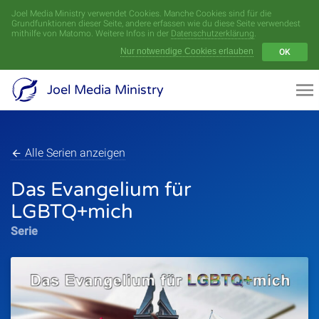
Joel Media Ministry verwendet Cookies. Manche Cookies sind für die
Menü
Grundfunktionen dieser Seite, andere erfassen wie du diese Seite verwendest
mithilfe von Matomo. Weitere Infos in der
Datenschutzerklärung
.
Nur notwendige Cookies erlauben
OK
Videoarchiv
Joel Media Ministry
Aufnahmen
Serien
Alle Serien anzeigen
Das Evangelium für
Sprecher
LGBTQ+mich
Themen
Serie
Startseite