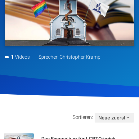
Artikel
Podcasts
Studienzentrum
1
Videos
Sprecher:
Christopher Kramp
Über Uns
Kontakt
Spenden
Sortieren:
Neue zuerst
Das Evangelium für LGBTQ+mich