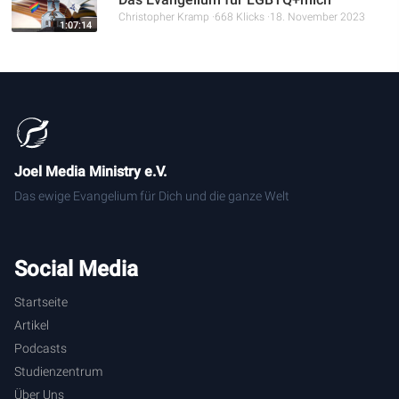
Christopher Kramp
668 Klicks
18. November 2023
1:07:14
Joel Media Ministry e.V.
Das ewige Evangelium für Dich und die ganze Welt
Social Media
Startseite
Artikel
Podcasts
Studienzentrum
Über Uns