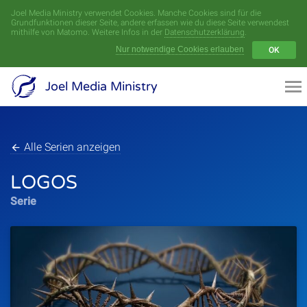
Joel Media Ministry verwendet Cookies. Manche Cookies sind für die
Menü
Grundfunktionen dieser Seite, andere erfassen wie du diese Seite verwendest
mithilfe von Matomo. Weitere Infos in der
Datenschutzerklärung
.
Nur notwendige Cookies erlauben
OK
Videoarchiv
Joel Media Ministry
Aufnahmen
Serien
Alle Serien anzeigen
LOGOS
Sprecher
Serie
Themen
Startseite