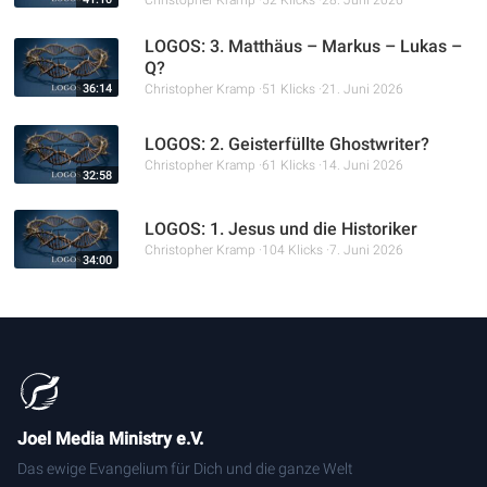
LOGOS: 3. Matthäus – Markus – Lukas –
Q?
36:14
Christopher Kramp
51 Klicks
21. Juni 2026
LOGOS: 2. Geisterfüllte Ghostwriter?
Christopher Kramp
61 Klicks
14. Juni 2026
32:58
LOGOS: 1. Jesus und die Historiker
Christopher Kramp
104 Klicks
7. Juni 2026
34:00
Joel Media Ministry e.V.
Das ewige Evangelium für Dich und die ganze Welt