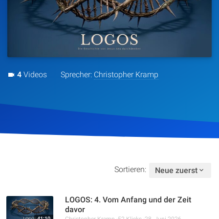
Artikel
Podcasts
Studienzentrum
4
Videos
Sprecher:
Christopher Kramp
Über Uns
Kontakt
Spenden
Sortieren:
Neue zuerst
LOGOS: 4. Vom Anfang und der Zeit
davor
41:10
Christopher Kramp
52 Klicks
28. Juni 2026