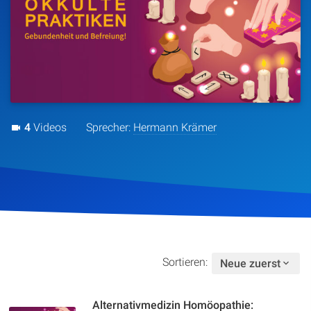
Artikel
Podcasts
Studienzentrum
4
Videos
Sprecher:
Hermann Krämer
Über Uns
Kontakt
Spenden
Sortieren:
Neue zuerst
Alternativmedizin Homöopathie: