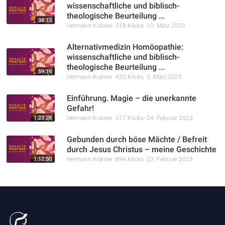
wissenschaftliche und biblisch-
theologische Beurteilung ...
38:13
Hermann Krämer
318 Klicks
10. März 2023
Alternativmedizin Homöopathie:
wissenschaftliche und biblisch-
theologische Beurteilung ...
59:19
Hermann Krämer
433 Klicks
3. März 2023
Einführung. Magie – die unerkannte
Gefahr!
1:23:28
Hermann Krämer
517 Klicks
24. Februar 2023
Gebunden durch böse Mächte / Befreit
durch Jesus Christus – meine Geschichte
1:12:50
Hermann Krämer
894 Klicks
23. Februar 2023