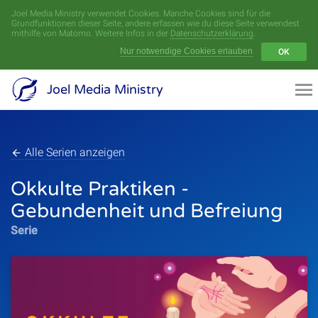
Joel Media Ministry verwendet Cookies. Manche Cookies sind für die
Menü
Grundfunktionen dieser Seite, andere erfassen wie du diese Seite verwendest
mithilfe von Matomo. Weitere Infos in der
Datenschutzerklärung
.
Nur notwendige Cookies erlauben
OK
Videoarchiv
Joel Media Ministry
Aufnahmen
Serien
Alle Serien anzeigen
Okkulte Praktiken -
Sprecher
Gebundenheit und Befreiung
Themen
Serie
Startseite