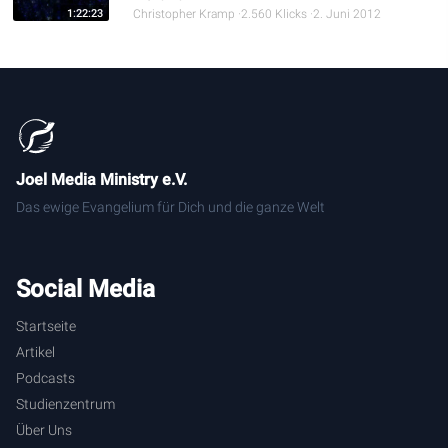
1:22:23
Christopher Kramp
2.560 Klicks
2. Juni 2012
Joel Media Ministry e.V.
Das ewige Evangelium für Dich und die ganze Welt
Social Media
Startseite
Artikel
Podcasts
Studienzentrum
Über Uns