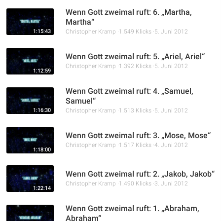
Wenn Gott zweimal ruft: 6. „Martha,
Martha“
1:15:43
Christopher Kramp
1.549 Klicks
5. Juni 2012
Wenn Gott zweimal ruft: 5. „Ariel, Ariel“
Christopher Kramp
1.392 Klicks
5. Juni 2012
1:12:59
Wenn Gott zweimal ruft: 4. „Samuel,
Samuel“
1:16:30
Christopher Kramp
1.513 Klicks
5. Juni 2012
Wenn Gott zweimal ruft: 3. „Mose, Mose“
Christopher Kramp
1.517 Klicks
4. Juni 2012
1:18:00
Wenn Gott zweimal ruft: 2. „Jakob, Jakob“
Christopher Kramp
1.490 Klicks
3. Juni 2012
1:22:14
Wenn Gott zweimal ruft: 1. „Abraham,
Abraham“