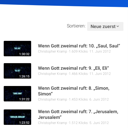
Sortieren:
Neue zuerst
Wenn Gott zweimal ruft: 10. „Saul, Saul“
Christopher Kramp
1.609 Klicks
11. Juni 2012
1:30:32
Wenn Gott zweimal ruft: 9. „Eli, Eli“
Christopher Kramp
1.466 Klicks
11. Juni 2012
1:26:15
Wenn Gott zweimal ruft: 8. „Simon,
Simon“
1:31:22
Christopher Kramp
1.453 Klicks
6. Juni 2012
Wenn Gott zweimal ruft: 7. „Jerusalem,
Jerusalem“
1:23:52
Christopher Kramp
1.512 Klicks
5. Juni 2012