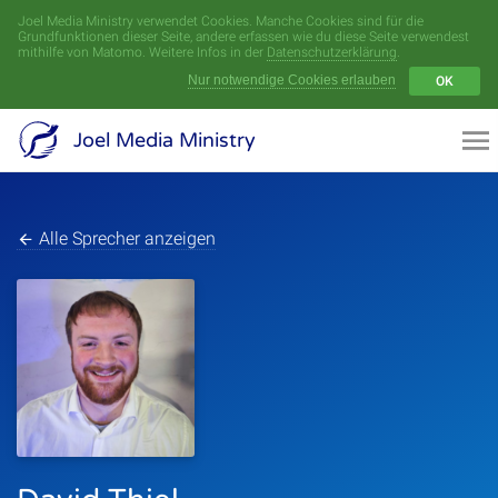
Joel Media Ministry verwendet Cookies. Manche Cookies sind für die
Menü
Grundfunktionen dieser Seite, andere erfassen wie du diese Seite verwendest
mithilfe von Matomo. Weitere Infos in der
Datenschutzerklärung
.
Nur notwendige Cookies erlauben
OK
Videoarchiv
Joel Media Ministry
Aufnahmen
Serien
Alle Sprecher anzeigen
Sprecher
Themen
Startseite