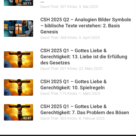
...
50:13
David Thiel
307 Klicks
3. Mai 2025
CSH 2025 Q2 – Analogien Bilder Symbole
– biblische Texte verstehen: 2. Basis
Genesis
David Thiel
368 Klicks
5. April 2025
CSH 2025 Q1 – Gottes Liebe &
Gerechtigkeit: 13. Liebe ist die Erfüllung
des Gesetzes
David Thiel
201 Klicks
22. März 2025
CSH 2025 Q1 – Gottes Liebe &
Gerechtigkeit: 10. Spielregeln
David Thiel
175 Klicks
1. März 2025
CSH 2025 Q1 – Gottes Liebe &
Gerechtigkeit: 7. Das Problem des Bösen
42:47
David Thiel
303 Klicks
8. Februar 2025