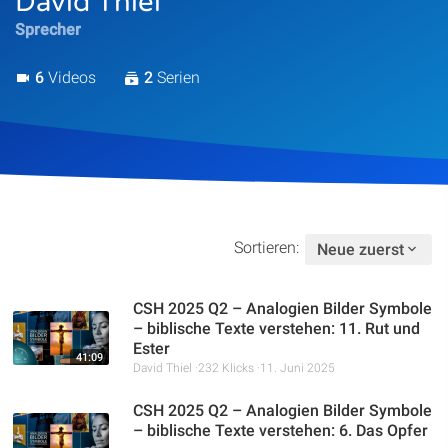
David Thiel
Artikel
Sprecher
Podcasts
6
Videos
2
Serien
Studienzentrum
Über Uns
Sortieren:
Neue zuerst
Kontakt
Spenden
CSH 2025 Q2 – Analogien Bilder Symbole
– biblische Texte verstehen: 11. Rut und
Ester
41:09
David Thiel
232 Klicks
11. Juni 2025
CSH 2025 Q2 – Analogien Bilder Symbole
– biblische Texte verstehen: 6. Das Opfer