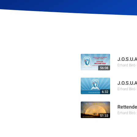
J.O.S.U.A
Erhard Biró
56:08
J.O.S.U.
Erhard Biró
6:32
Rettend
Erhard Biró
51:33