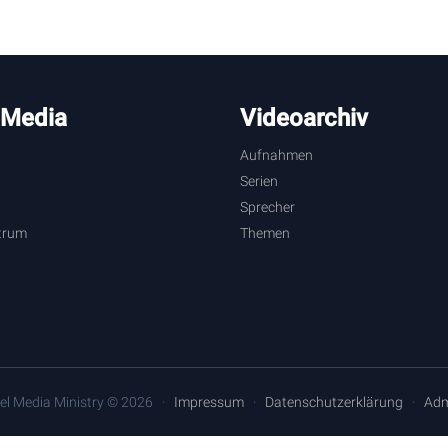
 Media
Videoarchiv
Aufnahmen
Serien
Sprecher
trum
Themen
el Media Ministry © 2026
Impressum
Datenschutzerklärung
Adm