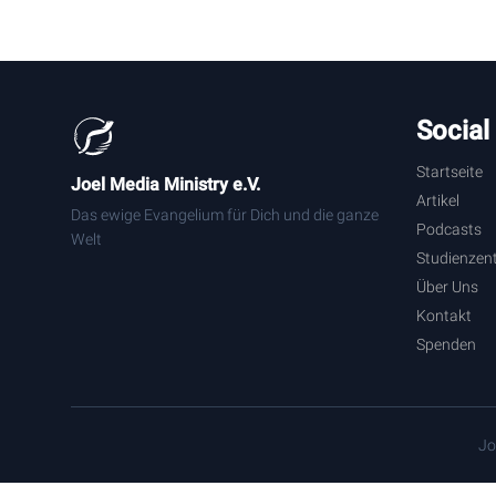
Social
Startseite
Joel Media Ministry e.V.
Artikel
Das ewige Evangelium für Dich und die ganze
Podcasts
Welt
Studienzen
Über Uns
Kontakt
Spenden
Jo