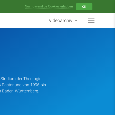
Menü
Nur notwendige Cookies erlauben
OK
Videoarchiv
Startseite
Artikel
Podcasts
Studienzentrum
8 Studium der Theologie
 Pastor und von 1996 bis
Über Uns
in Baden-Württemberg.
Kontakt