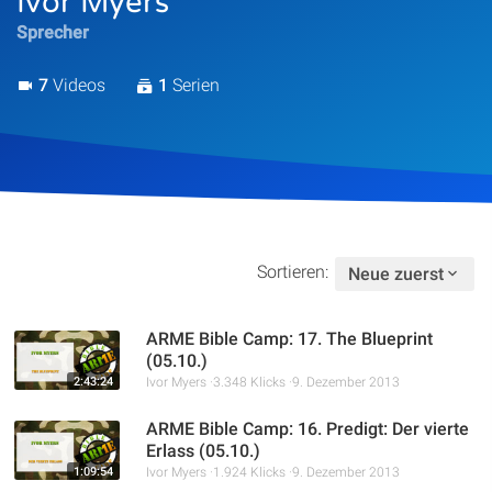
Ivor Myers
Artikel
Sprecher
Podcasts
7
Videos
1
Serien
Studienzentrum
Über Uns
Sortieren:
Neue zuerst
Kontakt
Spenden
ARME Bible Camp: 17. The Blueprint
(05.10.)
2:43:24
Ivor Myers
3.348 Klicks
9. Dezember 2013
ARME Bible Camp: 16. Predigt: Der vierte
Erlass (05.10.)
1:09:54
Ivor Myers
1.924 Klicks
9. Dezember 2013