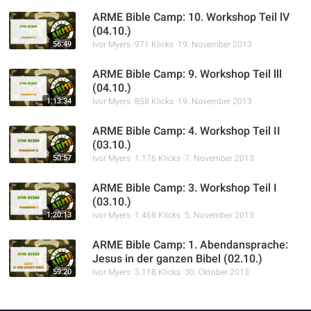
ARME Bible Camp: 10. Workshop Teil lV
(04.10.)
56:49
Ivor Myers
971 Klicks
19. November 2013
ARME Bible Camp: 9. Workshop Teil lll
(04.10.)
1:13:34
Ivor Myers
858 Klicks
19. November 2013
ARME Bible Camp: 4. Workshop Teil II
(03.10.)
50:57
Ivor Myers
1.176 Klicks
7. November 2013
ARME Bible Camp: 3. Workshop Teil I
(03.10.)
1:20:13
Ivor Myers
1.468 Klicks
5. November 2013
ARME Bible Camp: 1. Abendansprache:
Jesus in der ganzen Bibel (02.10.)
59:20
Ivor Myers
3.118 Klicks
30. Oktober 2013