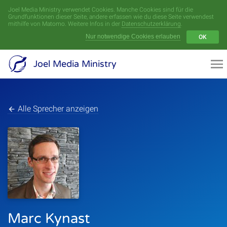
Joel Media Ministry verwendet Cookies. Manche Cookies sind für die
Menü
Grundfunktionen dieser Seite, andere erfassen wie du diese Seite verwendest
mithilfe von Matomo. Weitere Infos in der
Datenschutzerklärung
.
Nur notwendige Cookies erlauben
OK
Videoarchiv
Joel Media Ministry
Aufnahmen
Serien
Alle Sprecher anzeigen
Sprecher
Themen
Startseite
Marc Kynast