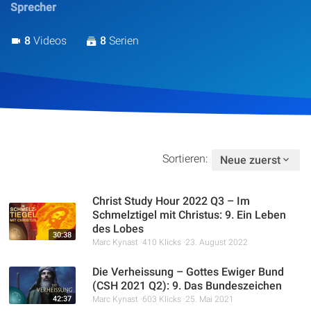
Sprecher
Artikel
8
Videos
8
Serien
Podcasts
Studienzentrum
Über Uns
Sortieren:
Neue zuerst
Kontakt
Christ Study Hour 2022 Q3 – Im
Spenden
Schmelztigel mit Christus: 9. Ein Leben
des Lobes
30:38
Marc Kynast
410 Klicks
23. August 2022
Die Verheissung – Gottes Ewiger Bund
(CSH 2021 Q2): 9. Das Bundeszeichen
42:37
Marc Kynast
603 Klicks
25. Mai 2021