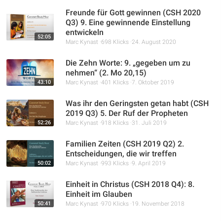
Freunde für Gott gewinnen (CSH 2020
Q3) 9. Eine gewinnende Einstellung
entwickeln
52:05
Marc Kynast
698 Klicks
24. August 2020
Die Zehn Worte: 9. „gegeben um zu
nehmen“ (2. Mo 20,15)
43:10
Marc Kynast
401 Klicks
7. Oktober 2019
Was ihr den Geringsten getan habt (CSH
2019 Q3) 5. Der Ruf der Propheten
52:26
Marc Kynast
918 Klicks
31. Juli 2019
Familien Zeiten (CSH 2019 Q2) 2.
Entscheidungen, die wir treffen
50:02
Marc Kynast
993 Klicks
9. April 2019
Einheit in Christus (CSH 2018 Q4): 8.
Einheit im Glauben
50:41
Marc Kynast
970 Klicks
19. November 2018