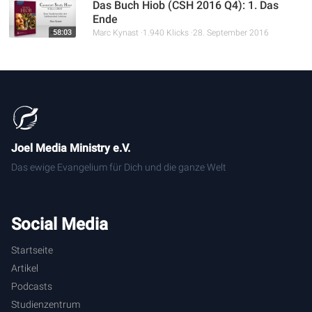
Das Buch Hiob (CSH 2016 Q4): 1. Das
Ende
58:03
Marc Kynast
1.940 Klicks
28. September 2016
Joel Media Ministry e.V.
Das ewige Evangelium für Dich und die ganze Welt
Social Media
Startseite
Artikel
Podcasts
Studienzentrum