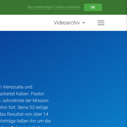
Menü
Nur notwendige Cookies erlauben
OK
Videoarchiv
Startseite
Artikel
Podcasts
Studienzentrum
in Venezuela und
arbeitet haben. Pastor
Über Uns
e Jahrzehnte der Mission
in fort. Seine 52-teilige
as Resultat von über 14
Kontakt
Vorträge ließen ihn um die