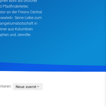
hen Bohr als örtlicher
Spenden
 Pfadfinderleiter,
tor an der Fresno Central
sealed«. Seine Liebe zum
vangeliumsbotschaft in
seiner aus Kolumbien
phen und Jennifer.
rtieren:
Neue zuerst