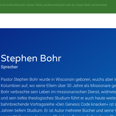
 Grundfunktionen dieser Seite, andere erfassen wie du diese Seite verwendest
Stephen Bohr
Sprecher
Pastor Stephen Bohr wurde in Wisconsin geboren, wuchs aber 
Kolumbien auf, wo seine Eltern über 30 Jahre als Missionare ge
Bohr verbrachte sein Leben im missionarischen Dienst, widmet
und sein tiefes theologisches Studium führt er auch heute weiterh
bahnbrechende Vortragsreihe »Den Genesis Code knacken« ist d
Jahren tiefem Studium. Er ist Autor mehrerer Bücher und seine 