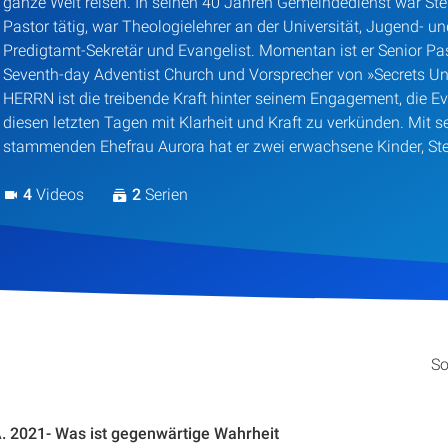
ganze Welt reisen. In seinen 40 Jahren Gemeindedienst war Step
Pastor tätig, war Theologielehrer an der Universität, Jugend- und
Predigtamt-Sekretär und Evangelist. Momentan ist er Senior Pas
Seventh-day Adventist Church und Vorsprecher von »Secrets Un
HERRN ist die treibende Kraft hinter seinem Engagement, die E
diesen letzten Tagen mit Klarheit und Kraft zu verkünden. Mit 
stammenden Ehefrau Aurora hat er zwei erwachsene Kinder, Ste
4
Videos
2
Serien
So
A. 2021- Was ist gegenwärtige Wahrheit