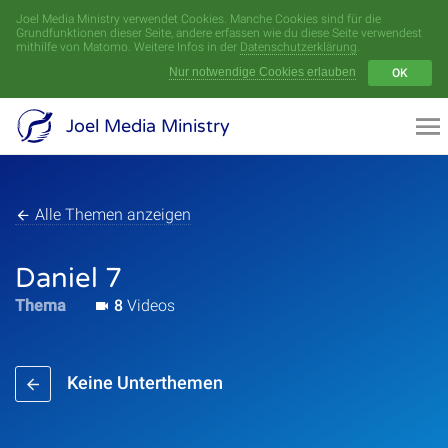
Joel Media Ministry verwendet Cookies. Manche Cookies sind für die
Menü
Grundfunktionen dieser Seite, andere erfassen wie du diese Seite verwendest
mithilfe von Matomo. Weitere Infos in der
Datenschutzerklärung
.
Nur notwendige Cookies erlauben
OK
Videoarchiv
Joel Media Ministry
Aufnahmen
Serien
Alle Themen anzeigen
Sprecher
Daniel 7
Thema
8
Videos
Themen
Keine Unterthemen
Startseite