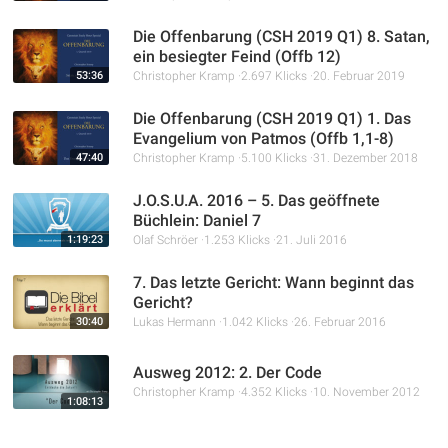
Die Offenbarung (CSH 2019 Q1) 8. Satan,
ein besiegter Feind (Offb 12)
53:36
Christopher Kramp
2.697 Klicks
20. Februar 2019
Die Offenbarung (CSH 2019 Q1) 1. Das
Evangelium von Patmos (Offb 1,1-8)
47:40
Christopher Kramp
5.100 Klicks
31. Dezember 2018
J.O.S.U.A. 2016 – 5. Das geöffnete
Büchlein: Daniel 7
1:19:23
Olaf Schröer
1.253 Klicks
21. Juli 2016
7. Das letzte Gericht: Wann beginnt das
Gericht?
30:40
Lukas Hermann
1.042 Klicks
26. Februar 2016
Ausweg 2012: 2. Der Code
Christopher Kramp
4.352 Klicks
10. November 2012
1:08:13