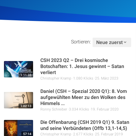
Artikel
Podcasts
Studienzentrum
Sortieren:
Neue zuerst
Über Uns
CSH 2023 Q2 – Drei kosmische
Botschaften: 1. Jesus gewinnt – Satan
verliert
1:11:33
Kontakt
Christopher Kramp
1.080 Klicks
25. März 2023
Daniel (CSH – Spezial 2020 Q1): 8. Vom
Spenden
aufgewühlten Meer zu den Wolken des
Himmels ...
1:02:13
Ronny Schreiber
3.034 Klicks
19. Februar 2020
Die Offenbarung (CSH 2019 Q1) 9. Satan
und seine Verbündeten (Offb 13,1-14,5)
57:14
Christopher Kramp
2.677 Klicks
25. Februar 2019