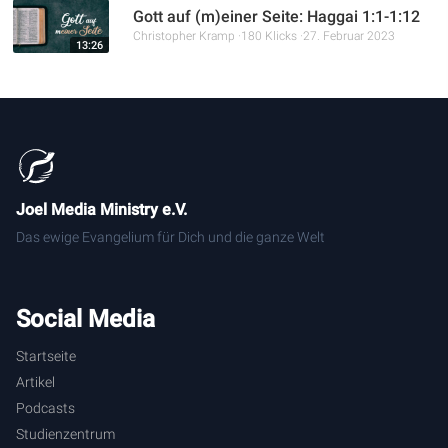
Gott auf (m)einer Seite: Haggai 1:1-1:12
Christopher Kramp
180 Klicks
27. Februar 2023
13:26
Joel Media Ministry e.V.
Das ewige Evangelium für Dich und die ganze Welt
Social Media
Startseite
Artikel
Podcasts
Studienzentrum