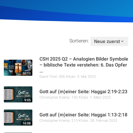
Artikel
Podcasts
Studienzentrum
Sortieren:
Neue zuerst
Über Uns
CSH 2025 Q2 – Analogien Bilder Symbole
– biblische Texte verstehen: 6. Das Opfer
...
50:13
Kontakt
David Thiel
306 Klicks
3. Mai 2025
Spenden
Gott auf (m)einer Seite: Haggai 2:19-2:23
Christopher Kramp
192 Klicks
1. März 2023
9:05
Gott auf (m)einer Seite: Haggai 1:13-2:18
Christopher Kramp
215 Klicks
28. Februar 2023
16:08