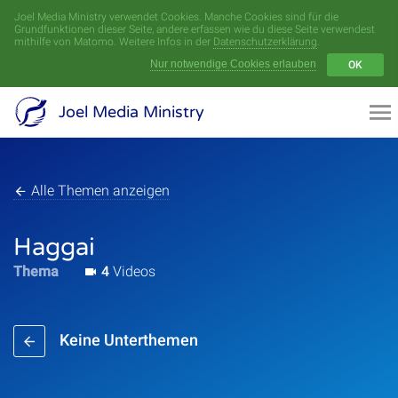
Joel Media Ministry verwendet Cookies. Manche Cookies sind für die
Menü
Grundfunktionen dieser Seite, andere erfassen wie du diese Seite verwendest
mithilfe von Matomo. Weitere Infos in der
Datenschutzerklärung
.
Nur notwendige Cookies erlauben
OK
Videoarchiv
Joel Media Ministry
Aufnahmen
Serien
Alle Themen anzeigen
Sprecher
Haggai
Thema
4
Videos
Themen
Keine Unterthemen
Startseite