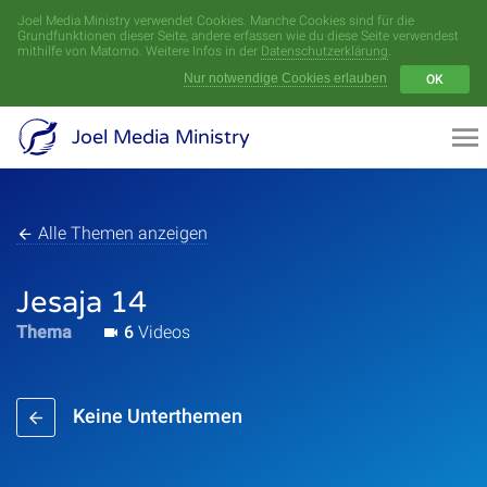
Joel Media Ministry verwendet Cookies. Manche Cookies sind für die
Menü
Grundfunktionen dieser Seite, andere erfassen wie du diese Seite verwendest
mithilfe von Matomo. Weitere Infos in der
Datenschutzerklärung
.
Nur notwendige Cookies erlauben
OK
Videoarchiv
Joel Media Ministry
Aufnahmen
Serien
Alle Themen anzeigen
Sprecher
Jesaja 14
Thema
6
Videos
Themen
Keine Unterthemen
Startseite