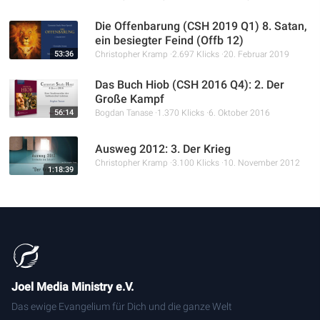
Die Offenbarung (CSH 2019 Q1) 8. Satan,
ein besiegter Feind (Offb 12)
53:36
Christopher Kramp
2.697 Klicks
20. Februar 2019
Das Buch Hiob (CSH 2016 Q4): 2. Der
Große Kampf
56:14
Bogdan Tanase
1.370 Klicks
6. Oktober 2016
Ausweg 2012: 3. Der Krieg
Christopher Kramp
3.100 Klicks
10. November 2012
1:18:39
Joel Media Ministry e.V.
Das ewige Evangelium für Dich und die ganze Welt