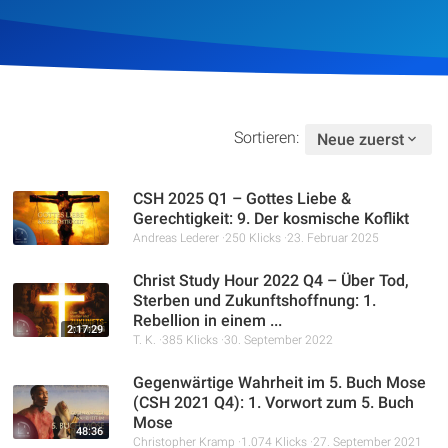
Artikel
Podcasts
Studienzentrum
Sortieren:
Neue zuerst
Über Uns
CSH 2025 Q1 – Gottes Liebe &
Gerechtigkeit: 9. Der kosmische Koflikt
Andreas Lederer
250 Klicks
23. Februar 2025
Kontakt
Christ Study Hour 2022 Q4 – Über Tod,
Sterben und Zukunftshoffnung: 1.
Spenden
Rebellion in einem ...
2:17:29
T. K.
385 Klicks
30. September 2022
Gegenwärtige Wahrheit im 5. Buch Mose
(CSH 2021 Q4): 1. Vorwort zum 5. Buch
Mose
48:36
Christopher Kramp
1.074 Klicks
27. September 2021