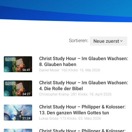
Artikel
Podcasts
Studienzentrum
Sortieren:
Neue zuerst
Über Uns
Christ Study Hour – Im Glauben Wachsen:
8. Glauben haben
56:41
Daniel Moser
160 Klicks
16. Mai 2026
Kontakt
Christ Study Hour – Im Glauben Wachsen:
4. Die Rolle der Bibel
Spenden
34:27
Christopher Kramp
281 Klicks
18. April 2026
Christ Study Hour – Philipper & Kolosser:
13. Den ganzen Willen Gottes tun
21:24
Lukas Gross
173 Klicks
23. März 2026
Christ Study Hour – Philipper & Kolosser: