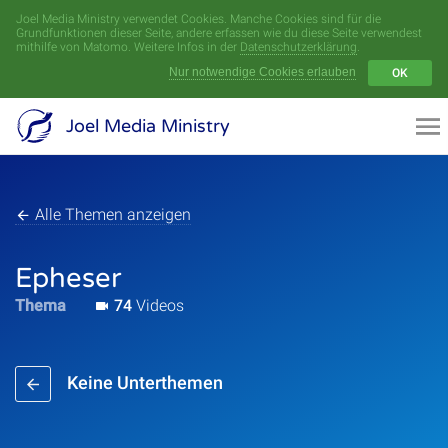
Joel Media Ministry verwendet Cookies. Manche Cookies sind für die
Menü
Grundfunktionen dieser Seite, andere erfassen wie du diese Seite verwendest
mithilfe von Matomo. Weitere Infos in der
Datenschutzerklärung
.
Nur notwendige Cookies erlauben
OK
Videoarchiv
Joel Media Ministry
Aufnahmen
Serien
Alle Themen anzeigen
Sprecher
Epheser
Thema
74
Videos
Themen
Keine Unterthemen
Startseite