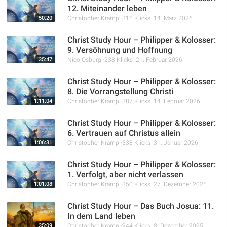
12. Miteinander leben
50:20
Christopher Kramp
315 Klicks
14. März 2026
Christ Study Hour – Philipper & Kolosser:
9. Versöhnung und Hoffnung
35:47
Nico Osburg
238 Klicks
21. Februar 2026
Christ Study Hour – Philipper & Kolosser:
8. Die Vorrangstellung Christi
1:11:04
Christopher Kramp
387 Klicks
14. Februar 2026
Christ Study Hour – Philipper & Kolosser:
6. Vertrauen auf Christus allein
1:06:31
Christopher Kramp
338 Klicks
31. Januar 2026
Christ Study Hour – Philipper & Kolosser:
1. Verfolgt, aber nicht verlassen
1:01:08
Christopher Kramp
350 Klicks
27. Dezember 2025
Christ Study Hour – Das Buch Josua: 11.
In dem Land leben
35:09
Christopher Kramp
244 Klicks
8. Dezember 2025