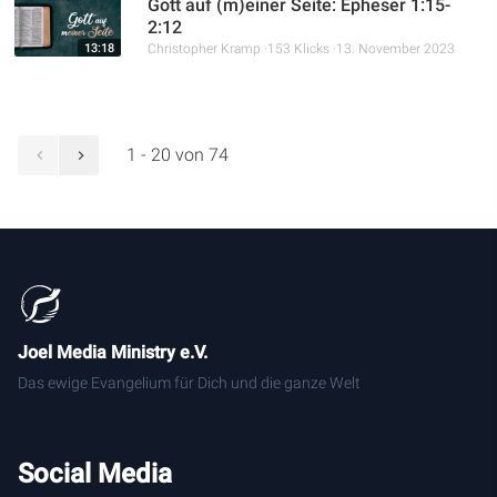
Gott auf (m)einer Seite: Epheser 1:15-
2:12
13:18
Christopher Kramp
153 Klicks
13. November 2023
1 - 20 von 74
Joel Media Ministry e.V.
Das ewige Evangelium für Dich und die ganze Welt
Social Media