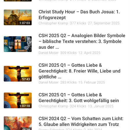
Christ Study Hour – Das Buch Josua: 1.
Erfogsrezept
1:07:03
Christopher Kramp
377 Klicks
27. September 2025
CSH 2025 Q2 – Analogien Bilder Symbole
– biblische Texte verstehen: 3. Symbole
aus der ...
Daniel Moser
309 Klicks
12. April 2025
CSH 2025 Q1 – Gottes Liebe &
Gerechtigkeit: 8. Freier Wille, Liebe und
göttliche ...
57:43
Daniel Moser
283 Klicks
15. Februar 2025
CSH 2025 Q1 – Gottes Liebe &
Gerechtigkeit: 3. Gott wohlgefällig sein
1:07:18
Christopher Kramp
324 Klicks
13. Januar 2025
CSH 2024 Q2 – Vom Schatten zum Licht:
5. Glaube allen Widrigkeiten zum Trotz
46:29