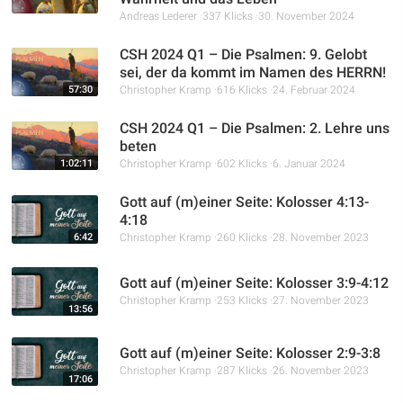
Andreas Lederer
337 Klicks
30. November 2024
CSH 2024 Q1 – Die Psalmen: 9. Gelobt
sei, der da kommt im Namen des HERRN!
57:30
Christopher Kramp
616 Klicks
24. Februar 2024
CSH 2024 Q1 – Die Psalmen: 2. Lehre uns
beten
1:02:11
Christopher Kramp
602 Klicks
6. Januar 2024
Gott auf (m)einer Seite: Kolosser 4:13-
4:18
6:42
Christopher Kramp
260 Klicks
28. November 2023
Gott auf (m)einer Seite: Kolosser 3:9-4:12
Christopher Kramp
253 Klicks
27. November 2023
13:56
Gott auf (m)einer Seite: Kolosser 2:9-3:8
Christopher Kramp
287 Klicks
26. November 2023
17:06