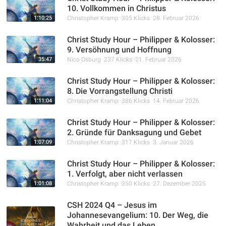
10. Vollkommen in Christus
1:10:25
Christopher Kramp
305 Klicks
28. Februar 2026
Christ Study Hour – Philipper & Kolosser:
9. Versöhnung und Hoffnung
35:47
Nico Osburg
237 Klicks
21. Februar 2026
Christ Study Hour – Philipper & Kolosser:
8. Die Vorrangstellung Christi
1:11:04
Christopher Kramp
386 Klicks
14. Februar 2026
Christ Study Hour – Philipper & Kolosser:
2. Gründe für Danksagung und Gebet
1:07:09
Christopher Kramp
317 Klicks
3. Januar 2026
Christ Study Hour – Philipper & Kolosser:
1. Verfolgt, aber nicht verlassen
1:01:08
Christopher Kramp
350 Klicks
27. Dezember 2025
CSH 2024 Q4 – Jesus im
Johannesevangelium: 10. Der Weg, die
Wahrheit und das Leben