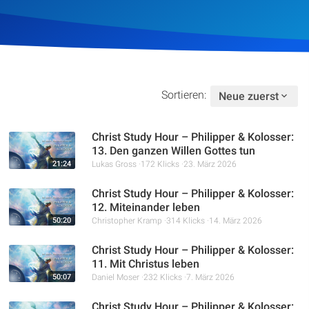
Artikel
Podcasts
Studienzentrum
Sortieren:
Neue zuerst
Über Uns
Christ Study Hour – Philipper & Kolosser:
13. Den ganzen Willen Gottes tun
21:24
Lukas Gross
172 Klicks
23. März 2026
Kontakt
Christ Study Hour – Philipper & Kolosser:
12. Miteinander leben
Spenden
50:20
Christopher Kramp
314 Klicks
14. März 2026
Christ Study Hour – Philipper & Kolosser:
11. Mit Christus leben
50:07
Daniel Moser
232 Klicks
7. März 2026
Christ Study Hour – Philipper & Kolosser: