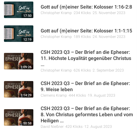
Gott auf (m)einer Seite: Kolosser 1:16-2:8
Christopher Kramp
234 Klicks
25. November 2023
17:50
Gott auf (m)einer Seite: Kolosser 1:1-1:15
Christopher Kramp
189 Klicks
24. November 2023
12:19
CSH 2023 Q3 – Der Brief an die Epheser:
11. Höchste Loyalität gegenüber Christus
...
1:09:26
Christopher Kramp
626 Klicks
2. September 2023
CSH 2023 Q3 – Der Brief an die Epheser:
9. Weise leben
1:14:29
Clemens Kramp
444 Klicks
19. August 2023
CSH 2023 Q3 – Der Brief an die Epheser:
8. Von Christus geformtes Leben und vom
Heiligen ...
50:58
David Nießner
420 Klicks
12. August 2023