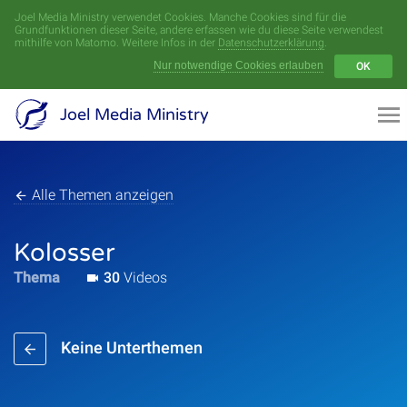
Joel Media Ministry verwendet Cookies. Manche Cookies sind für die
Menü
Grundfunktionen dieser Seite, andere erfassen wie du diese Seite verwendest
mithilfe von Matomo. Weitere Infos in der
Datenschutzerklärung
.
Nur notwendige Cookies erlauben
OK
Videoarchiv
Joel Media Ministry
Aufnahmen
Serien
Alle Themen anzeigen
Sprecher
Kolosser
Thema
30
Videos
Themen
Keine Unterthemen
Startseite