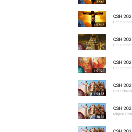
57:43
CSH 2025
Christophe
1:07:18
CSH 2024
Christophe
CSH 2024
Christophe
1:01:22
CSH 2023
Olaf Schröe
1:04:35
CSH 2023
Mirjam Gieb
40:34
CSH 2023