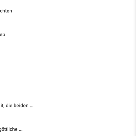
uchten
leb
, die beiden ...
ttliche ...