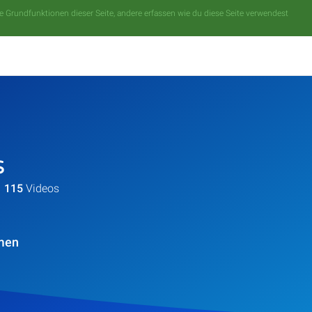
 Grundfunktionen dieser Seite, andere erfassen wie du diese Seite verwendest
s
115
Videos
men