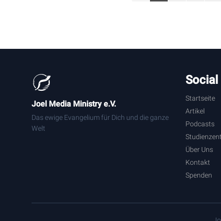
Social
Startseite
Joel Media Ministry e.V.
Artikel
Das ewige Evangelium für Dich und die ganze
Podcasts
Welt
Studienzen
Über Uns
Kontakt
Spenden
Jo