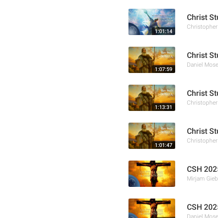
Christ St
Christophe
1:01:14
Christ S
Daniel Mose
1:07:59
Christ S
Christophe
1:13:31
Christ S
Christophe
1:01:47
CSH 2025
Mirjam Gieb
CSH 2025 
Daniel Mose