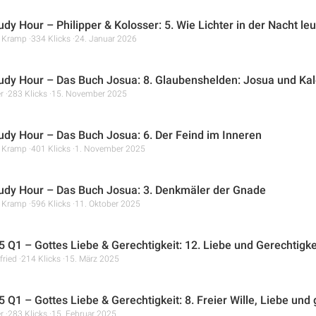
udy Hour – Philipper & Kolosser: 5. Wie Lichter in der Nacht le
r Kramp
334 Klicks
24. Januar 2026
tudy Hour – Das Buch Josua: 8. Glaubenshelden: Josua und Ka
r
283 Klicks
15. November 2025
tudy Hour – Das Buch Josua: 6. Der Feind im Inneren
r Kramp
401 Klicks
1. November 2025
tudy Hour – Das Buch Josua: 3. Denkmäler der Gnade
r Kramp
596 Klicks
11. Oktober 2025
 Q1 – Gottes Liebe & Gerechtigkeit: 12. Liebe und Gerechtigkeit
fried
214 Klicks
15. März 2025
Q1 – Gottes Liebe & Gerechtigkeit: 8. Freier Wille, Liebe und gö
r
283 Klicks
15. Februar 2025