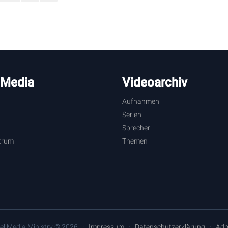
 Media
Videoarchiv
Aufnahmen
Serien
Sprecher
trum
Themen
el Media Ministry © 2026
Impressum
Datenschutzerklärung
Adm