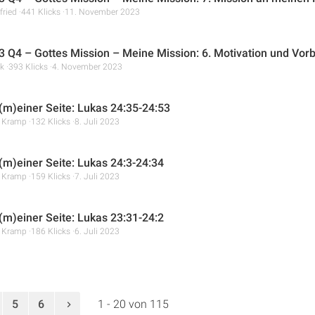
fried
441 Klicks
11. November 2023
 Q4 – Gottes Mission – Meine Mission: 6. Motivation und Vorber
k
393 Klicks
4. November 2023
 (m)einer Seite: Lukas 24:35-24:53
r Kramp
132 Klicks
8. Juli 2023
 (m)einer Seite: Lukas 24:3-24:34
r Kramp
159 Klicks
7. Juli 2023
 (m)einer Seite: Lukas 23:31-24:2
r Kramp
186 Klicks
6. Juli 2023
5
6
1 - 20 von 115