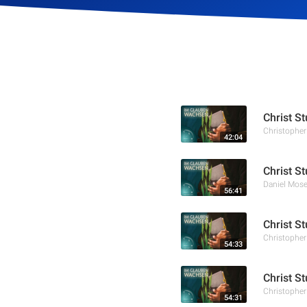
Christ S
Christophe
42:04
Christ S
Daniel Mose
56:41
Christ S
Christophe
54:33
Christ S
Christophe
54:31