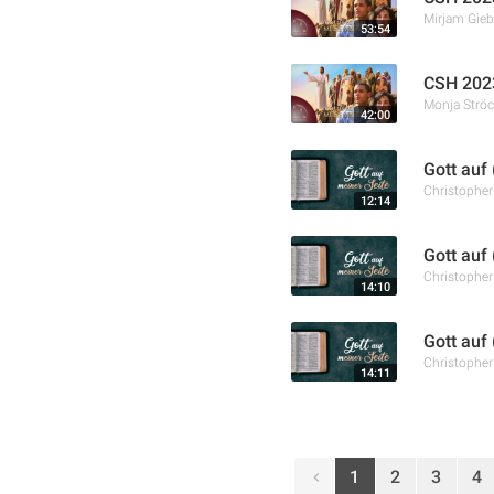
Mirjam Gieb
53:54
CSH 2023
Monja Ströc
42:00
Gott auf
Christophe
12:14
Gott auf
Christophe
14:10
Gott auf
Christophe
14:11
1
2
3
4