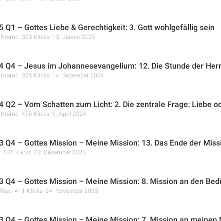
 Q1 – Gottes Liebe & Gerechtigkeit: 3. Gott wohlgefällig sein
r Kramp
323 Klicks
13. Januar 2025
 Q4 – Jesus im Johannesevangelium: 12. Die Stunde der Herrli
r Kramp
325 Klicks
14. Dezember 2024
 Q2 – Vom Schatten zum Licht: 2. Die zentrale Frage: Liebe 
r Kramp
456 Klicks
6. April 2024
 Q4 – Gottes Mission – Meine Mission: 13. Das Ende der Miss
r
576 Klicks
23. Dezember 2023
 Q4 – Gottes Mission – Meine Mission: 8. Mission an den Bed
fried
411 Klicks
24. November 2023
 Q4 – Gottes Mission – Meine Mission: 7. Mission an meinen