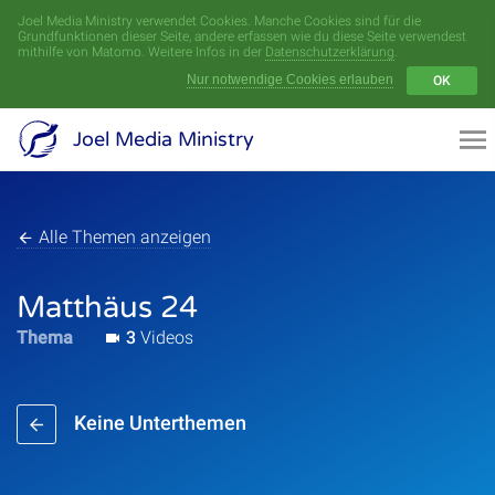
Joel Media Ministry verwendet Cookies. Manche Cookies sind für die
Menü
Grundfunktionen dieser Seite, andere erfassen wie du diese Seite verwendest
mithilfe von Matomo. Weitere Infos in der
Datenschutzerklärung
.
Nur notwendige Cookies erlauben
OK
Videoarchiv
Joel Media Ministry
Aufnahmen
Serien
Alle Themen anzeigen
Sprecher
Matthäus 24
Thema
3
Videos
Themen
Keine Unterthemen
Startseite