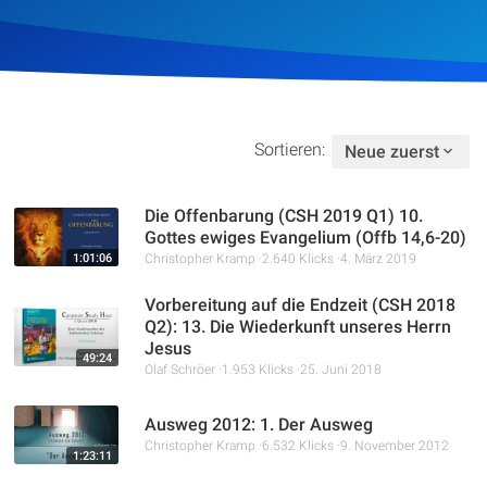
Artikel
Podcasts
Studienzentrum
Sortieren:
Neue zuerst
Über Uns
Die Offenbarung (CSH 2019 Q1) 10.
Gottes ewiges Evangelium (Offb 14,6-20)
1:01:06
Christopher Kramp
2.640 Klicks
4. März 2019
Kontakt
Vorbereitung auf die Endzeit (CSH 2018
Q2): 13. Die Wiederkunft unseres Herrn
Spenden
Jesus
49:24
Olaf Schröer
1.953 Klicks
25. Juni 2018
Ausweg 2012: 1. Der Ausweg
Christopher Kramp
6.532 Klicks
9. November 2012
1:23:11