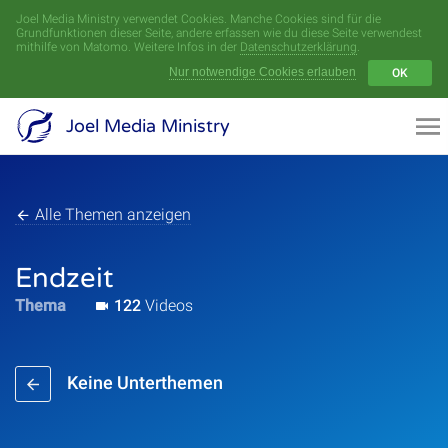
Joel Media Ministry verwendet Cookies. Manche Cookies sind für die
Menü
Grundfunktionen dieser Seite, andere erfassen wie du diese Seite verwendest
mithilfe von Matomo. Weitere Infos in der
Datenschutzerklärung
.
Nur notwendige Cookies erlauben
OK
Videoarchiv
Joel Media Ministry
Aufnahmen
Serien
Alle Themen anzeigen
Sprecher
Endzeit
Thema
122
Videos
Themen
Keine Unterthemen
Startseite