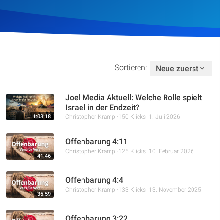
Artikel
Podcasts
Studienzentrum
Sortieren:
Neue zuerst
Über Uns
Joel Media Aktuell: Welche Rolle spielt
Israel in der Endzeit?
1:03:18
Christopher Kramp
150 Klicks
1. Juli 2026
Kontakt
Offenbarung 4:11
Spenden
Christopher Kramp
125 Klicks
10. Februar 2026
41:46
Offenbarung 4:4
Christopher Kramp
133 Klicks
13. November 2025
35:59
Offenbarung 3:22