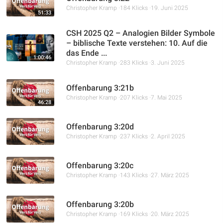
Christopher Kramp
184 Klicks
19. Juni 2025
51:33
CSH 2025 Q2 – Analogien Bilder Symbole
– biblische Texte verstehen: 10. Auf die
das Ende ...
1:00:46
Christopher Kramp
283 Klicks
3. Juni 2025
Offenbarung 3:21b
Christopher Kramp
207 Klicks
7. Mai 2025
46:28
Offenbarung 3:20d
Christopher Kramp
237 Klicks
2. April 2025
Offenbarung 3:20c
Christopher Kramp
143 Klicks
27. März 2025
Offenbarung 3:20b
Christopher Kramp
169 Klicks
20. März 2025