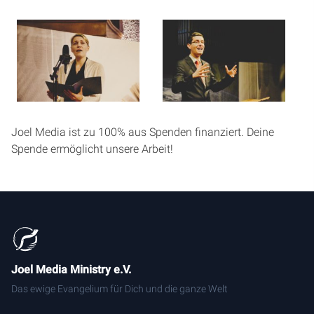
Artikel
Podcasts
Studienzentrum
Joel Media ist zu 100% aus Spenden finanziert. Deine
Über Uns
Spende ermöglicht unsere Arbeit!
Kontakt
Spenden
Joel Media Ministry e.V.
Das ewige Evangelium für Dich und die ganze Welt