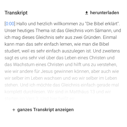
Transkript
herunterladen
[
0:00
] Hallo und herzlich willkommen zu "Die Bibel erklärt".
Unser heutiges Thema ist das Gleichnis vom Sämann, und
ich mag dieses Gleichnis sehr aus zwei Gründen. Einmal
kann man das sehr einfach lernen, wie man die Bibel
studiert, weil es sehr einfach auszulegen ist. Und zweitens
sagt es uns sehr viel über das Leben eines Christen und
das Wachstum eines Christen und hilft uns zu verstehen,
wie wir andere für Jesus gewinnen können, aber auch wie
wir selber im Leben wachsen und wo wir selber im Leben
stehen. Und ich möchte das Gleichnis einfach gerade mal
komplett durchlesen. Wir sind in Matthäus 13 und wir
starten im Vers 3. Und hier heißt es:
ganzes Transkript anzeigen
[
0:56
] Und er redete zu ihnen vieles in Gleichnissen und
sprach: Siehe, der Sämann ging aus, um zu säen. Und als
er säte, fiel etliches an den Weg, und die Vögel kamen und