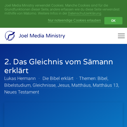
Joel Media Ministry verwendet Cookies. Manche Cookies sind für die
Menü
Grundfunktionen dieser Seite, andere erfassen wie du diese Seite verwendest
mithilfe von Matomo. Weitere Infos in der
Datenschutzerklärung
.
Nur notwendige Cookies erlauben
OK
Videoarchiv
Joel Media Ministry
Aufnahmen
2. Das Gleichnis vom Sämann
Serien
erklärt
Sprecher
Lukas Hermann
·
Die Bibel erklärt
·
Themen:
Bibel
,
Bibelstudium
,
Gleichnisse
,
Jesus
,
Matthäus
,
Matthäus 13
,
Themen
Neues Testament
Startseite