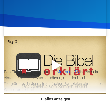
Artikel
Podcasts
Studienzentrum
9. September 2015
1.837
Klicks
Download
Über Uns
Kontakt
Das Gleichnis vom Sämann in
Matthäus 13
ist ein sehr
Spenden
einfacher Bibeltext zum studieren, und doch sehr
Tiefgründig, da Jesus in einfachen Beispielen christliches
Wachstum erklärt.
alles anzeigen
Im Video erwähne ich den harten Boden nur sehr kurz, da
ich mich mit den anderen drei Böden mehr beschäftige die