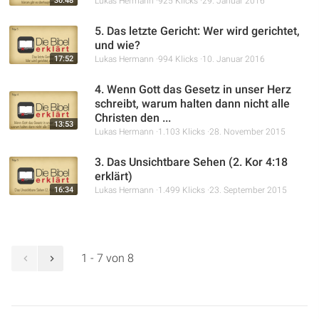
30:48
Lukas Hermann
925 Klicks
29. Januar 2016
5. Das letzte Gericht: Wer wird gerichtet,
und wie?
17:52
Lukas Hermann
994 Klicks
10. Januar 2016
4. Wenn Gott das Gesetz in unser Herz
schreibt, warum halten dann nicht alle
Christen den ...
13:53
Lukas Hermann
1.103 Klicks
28. November 2015
3. Das Unsichtbare Sehen (2. Kor 4:18
erklärt)
16:34
Lukas Hermann
1.499 Klicks
23. September 2015
1 - 7 von 8