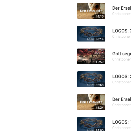
Der Erse
Christophe
44:10
LOGOS: 3
Christophe
36:14
Gott seg
Christophe
1:15:59
LOGOS: 2
Christophe
32:58
Der Erse
Christophe
41:24
LOGOS: 1
Christophe
34:00