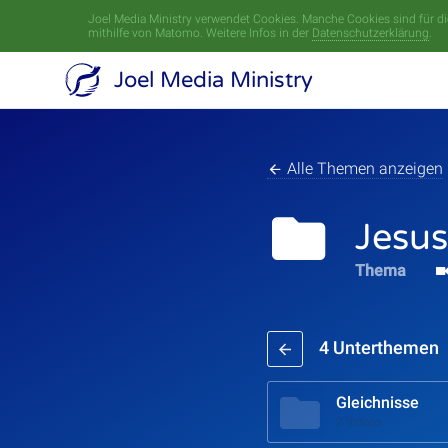
Joel Media Ministry verwendet Cookies. Manche Cookies sind für die
mithilfe von Matomo. Weitere Infos in der
Datenschutzerklärung
.
Joel Media Ministry
Alle Themen anzeigen
Jesus
Thema
4 Unterthemen
Gleichnisse
2 Videos