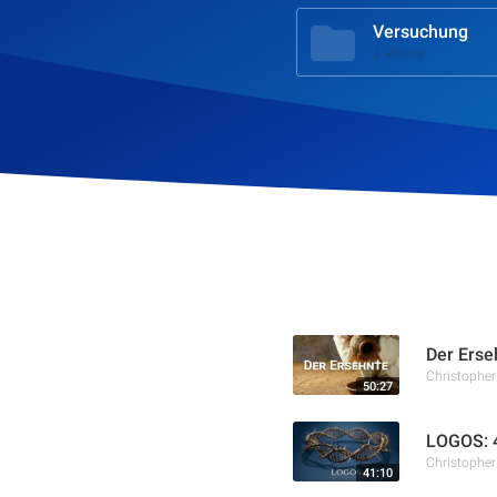
Versuchung
2 Videos
Der Erse
Christophe
50:27
LOGOS: 4
Christophe
41:10