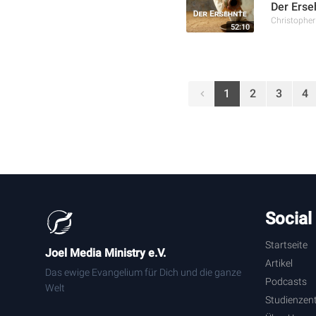
Der Erseh
Christophe
52:10
1
2
3
4
Social
Startseite
Joel Media Ministry e.V.
Artikel
Das ewige Evangelium für Dich und die ganze
Podcasts
Welt
Studienzen