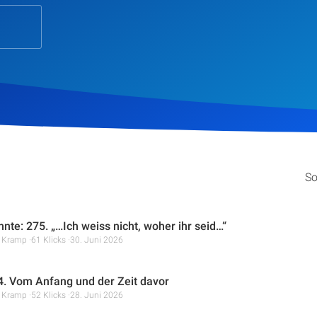
So
hnte: 275. „…Ich weiss nicht, woher ihr seid…“
r Kramp
61 Klicks
30. Juni 2026
. Vom Anfang und der Zeit davor
r Kramp
52 Klicks
28. Juni 2026