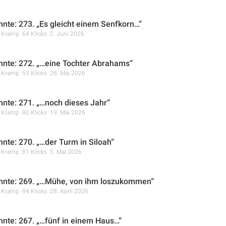
hnte: 273. „Es gleicht einem Senfkorn…“
r Kramp
64 Klicks
2. Juni 2026
hnte: 272. „…eine Tochter Abrahams“
r Kramp
55 Klicks
26. Mai 2026
hnte: 271. „…noch dieses Jahr“
r Kramp
80 Klicks
19. Mai 2026
hnte: 270. „…der Turm in Siloah“
r Kramp
81 Klicks
5. Mai 2026
hnte: 269. „…Mühe, von ihm loszukommen“
r Kramp
84 Klicks
28. April 2026
hnte: 267. „…fünf in einem Haus…“