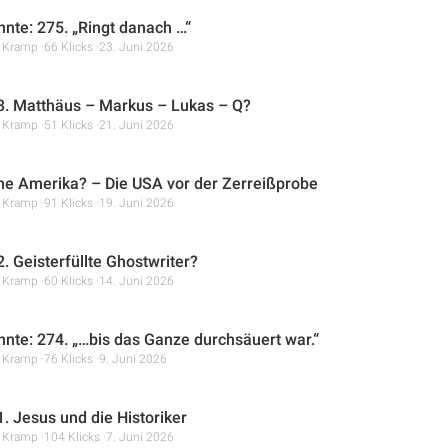
hnte: 275. „Ringt danach …“
r Kramp
66 Klicks
23. Juni 2026
. Matthäus – Markus – Lukas – Q?
r Kramp
51 Klicks
21. Juni 2026
ne Amerika? – Die USA vor der Zerreißprobe
r Kramp
91 Klicks
19. Juni 2026
. Geisterfüllte Ghostwriter?
r Kramp
60 Klicks
14. Juni 2026
hnte: 274. „…bis das Ganze durchsäuert war.“
r Kramp
76 Klicks
9. Juni 2026
. Jesus und die Historiker
r Kramp
104 Klicks
7. Juni 2026