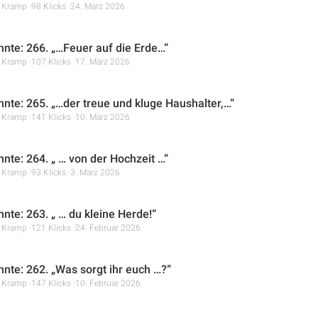
r Kramp
98 Klicks
24. März 2026
hnte: 266. „…Feuer auf die Erde…“
r Kramp
107 Klicks
17. März 2026
hnte: 265. „…der treue und kluge Haushalter,…“
r Kramp
141 Klicks
10. März 2026
hnte: 264. „ … von der Hochzeit …“
r Kramp
93 Klicks
3. März 2026
nte: 263. „ … du kleine Herde!“
r Kramp
121 Klicks
24. Februar 2026
hnte: 262. „Was sorgt ihr euch …?“
r Kramp
147 Klicks
10. Februar 2026