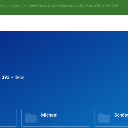
 Grundfunktionen dieser Seite, andere erfassen wie du diese Seite verwendest
393
Videos
Michael
Schöp
4 Videos
12 Video