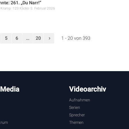
nte: 261. „Du Narr!“
r Kramp
123 Klicks
3. Februar 2026
5
6
...
20
1 - 20 von 393
 Media
Videoarchiv
Aufnahmen
Serien
Sprecher
trum
Themen