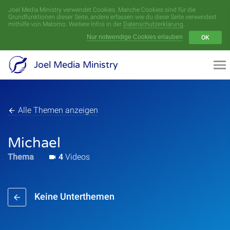
Joel Media Ministry verwendet Cookies. Manche Cookies sind für die
Menü
Grundfunktionen dieser Seite, andere erfassen wie du diese Seite verwendest
mithilfe von Matomo. Weitere Infos in der
Datenschutzerklärung
.
Nur notwendige Cookies erlauben
OK
Videoarchiv
Joel Media Ministry
Aufnahmen
Serien
Alle Themen anzeigen
Sprecher
Michael
Thema
4
Videos
Themen
Keine Unterthemen
Startseite