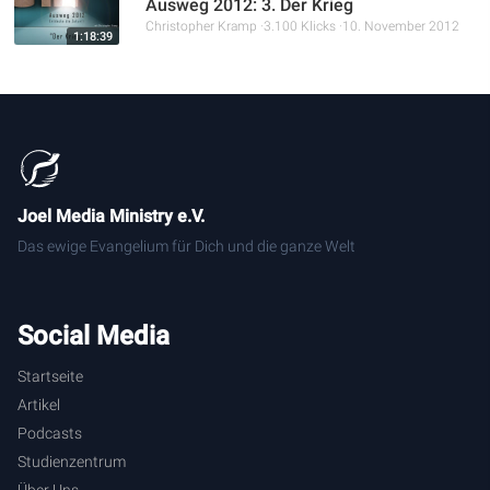
Ausweg 2012: 3. Der Krieg
Christopher Kramp
3.100 Klicks
10. November 2012
1:18:39
Joel Media Ministry e.V.
Das ewige Evangelium für Dich und die ganze Welt
Social Media
Startseite
Artikel
Podcasts
Studienzentrum