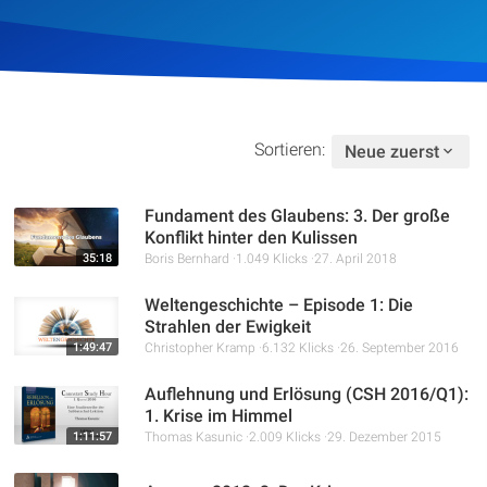
Artikel
Podcasts
Studienzentrum
Sortieren:
Neue zuerst
Über Uns
Fundament des Glaubens: 3. Der große
Konflikt hinter den Kulissen
35:18
Boris Bernhard
1.049 Klicks
27. April 2018
Kontakt
Weltengeschichte – Episode 1: Die
Strahlen der Ewigkeit
Spenden
1:49:47
Christopher Kramp
6.132 Klicks
26. September 2016
Auflehnung und Erlösung (CSH 2016/Q1):
1. Krise im Himmel
1:11:57
Thomas Kasunic
2.009 Klicks
29. Dezember 2015